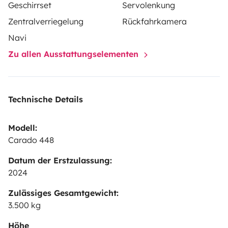
Geschirrset
Servolenkung
extérieur.
Antenne satellite.
Télévision
Zentralverriegelung
Rückfahrkamera
Navi
Zu allen Ausstattungselementen
Technische Details
Modell:
Carado 448
Datum der Erstzulassung:
2024
Zulässiges Gesamtgewicht:
3.500 kg
Höhe