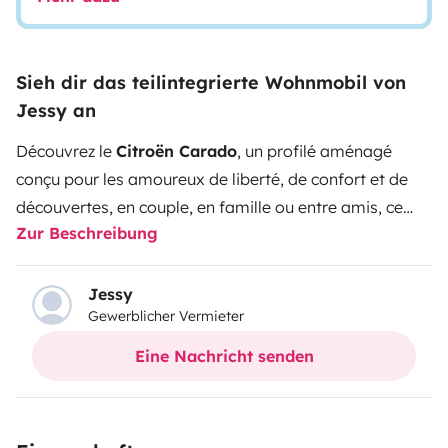
Sieh dir das teilintegrierte Wohnmobil von
Jessy an
Découvrez le
Citroën Carado
, un profilé aménagé
conçu pour les amoureux de liberté, de confort et de
découvertes, en couple, en famille ou entre amis, ce
Zur Beschreibung
véhicule combine élégance et praticité en matière
d’aménagement.
Base du véhicule
: Citroën
Jumper
Motorisation
: 2.2L BlueHDI, 140 ch
Jessy
Gewerblicher Vermieter
Transmission
: Boîte manuelle
Consommation
moyenne
: 10 L/100 km
Dimensions
:
Longueur :
Eine Nachricht senden
Environ 6,99 m
Largeur : 2,14 m
Hauteur : 3,40
m
Aménagement Intérieur
Espaces de vie bien
pensés
:
Salon modulable
: Banquette confortable