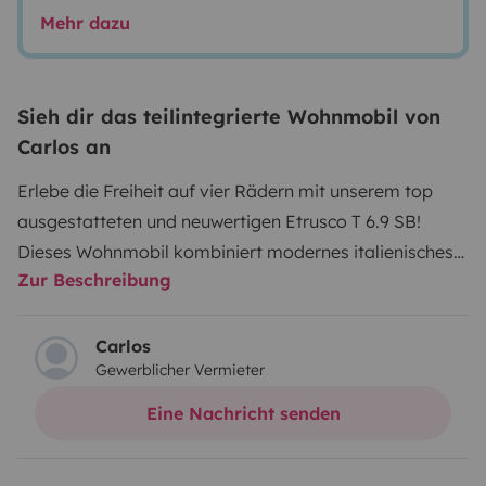
Mehr dazu
Sieh dir das teilintegrierte Wohnmobil von
Carlos an
Erlebe die Freiheit auf vier Rädern mit unserem top
ausgestatteten und neuwertigen Etrusco T 6.9 SB!
Dieses Wohnmobil kombiniert modernes italienisches
Zur Beschreibung
Design mit deutscher Ingenieurskunst – ideal für Paare
oder Familien, die stilvoll und komfortabel reisen
möchten.
Carlos
Gewerblicher Vermieter
🛏
Schlafplätze:
Bis zu 5 Schlafplätze (festes Heckbett,
Hubbett, Sitzgruppenumbau) 🪑
Sitzplätze:
5. inklusive
Eine Nachricht senden
Kissen
⚙️
Motorisierung & Fahrkomfort:
6-Gang-