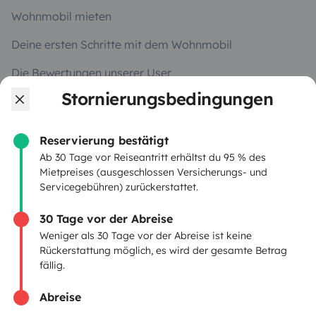
Wohnmobil mieten
Deine ersten Schritte mit dem Wohnmobil
Die Bewertungen unserer User
Stornierungsbedingungen
Hilfe für Mieter
Reservierung bestätigt
VERMIETER
Ab 30 Tage vor Reiseantritt erhältst du 95 % des
Mietpreises (ausgeschlossen Versicherungs- und
Servicegebühren) zurückerstattet.
Wohnmobil vermieten
Mietvertrag
30 Tage vor der Abreise
Weniger als 30 Tage vor der Abreise ist keine
Mietversicherung
Rückerstattung möglich, es wird der gesamte Betrag
fällig.
Mietpannenhilfe
Abreise
Hilfe für Vermieter