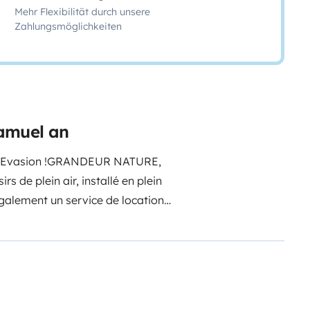
Mehr Flexibilität durch unsere
Zahlungsmöglichkeiten
amuel an
'Evasion !
GRANDEUR NATURE,
s de plein air, installé en plein
également un service de location
ivement.
Confortable pour 4
son frigo et son chauffage
ur infatigable grâce à son
lle que soit la saison, quelle que
ute !