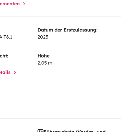
elementen
Datum der Erstzulassung:
 T6.1
2025
cht:
Höhe
2,05 m
tails
Führerschein (Vorder- und