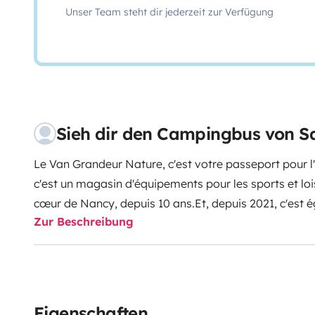
Unser Team steht dir jederzeit zur Verfügung
Sieh dir den Campingbus von S
Le Van Grandeur Nature, c'est votre passeport pour l
c'est un magasin d'équipements pour les sports et loisir
cœur de Nancy, depuis 10 ans.
Et, depuis 2021, c'est 
Zur Beschreibung
de Vans aménagés, de Volkswagen California exclus
voyageurs avec ses 2 couchages, sa cuisine équipée, 
stationnaire, ce Volkswagen California est un voyage
moteur diesel et sa boite de vitesse automatique. Que
soit la destination, vous pourrez compter sur lui.
En ro
Eigenschaften