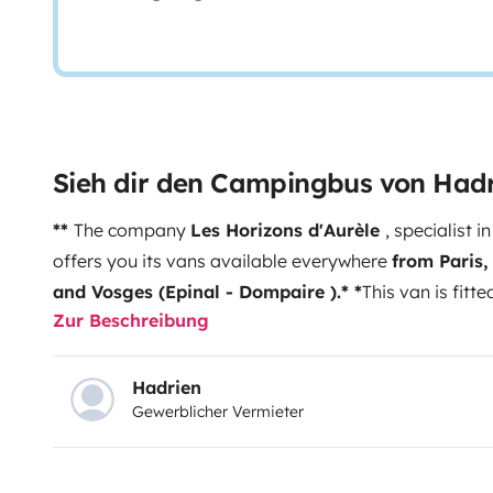
Sieh dir den Campingbus von Had
**
The company
Les Horizons d'Aurèle
, specialist i
offers you its vans available everywhere
from Paris,
and Vosges (Epinal - Dompaire ).* *
This van is fitt
Zur Beschreibung
Confort finish, Diesel, 3 seats (including one for a ch
gearbox.
You benefit from a secure, video-monitored
vehicle for the duration of the rental.
Whether you're tr
Hadrien
Gewerblicher Vermieter
for a longer stay, or just a weekend getaway, our rent
needs. Our all-inclusive offer can be complemented 
rack for up to 2 electric bikes
- 2-person roof tent
- Un