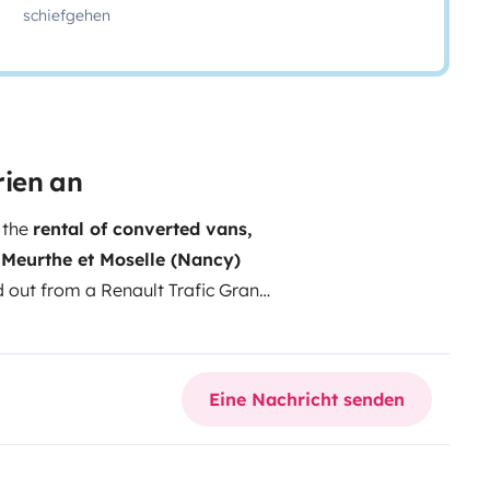
schiefgehen
rien an
n the
rental of converted vans,
 Meurthe et Moselle (Nancy)
ed out from a Renault Trafic Grand
ild up to 1.35 m), 130 hp manual
 space to park your personal
aveling with family or friends,
Eine Nachricht senden
als can be tailored to your
by a few optional packages:
- Bike
limited mileage pack
Need more