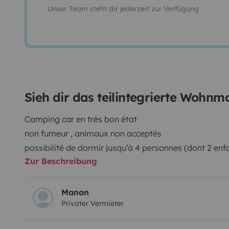
Unser Team steht dir jederzeit zur Verfügung
Sieh dir das teilintegrierte Wohn
Camping car en très bon état
non fumeur , animaux non acceptés
possibilité de dormir jusqu’à 4 personnes (dont 2 enfant
Zur Beschreibung
dînette
nous pouvons si besoin vous mettre à disposition une
deux chambres) ou une simple petite tente une pers
Manon
Privater Vermieter
caméra de recul
grande soute pour mettre 2 vélos électriques