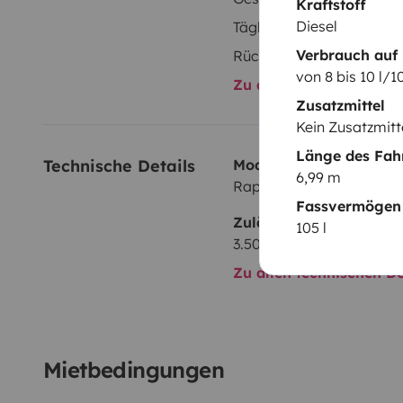
Kraftstoff
Diesel
Täglicher Bedarf
Verbrauch auf
Rückfahrkamera
von 8 bis 10 l/
Zu allen Ausstattungs
Zusatzmittel
Kein Zusatzmitt
Länge des Fah
Technische Details
Modell:
6,99 m
Rapido 783
Fassvermögen 
Zulässiges Gesamtgewi
105 l
3.500 kg
Zu allen technischen De
Mietbedingungen