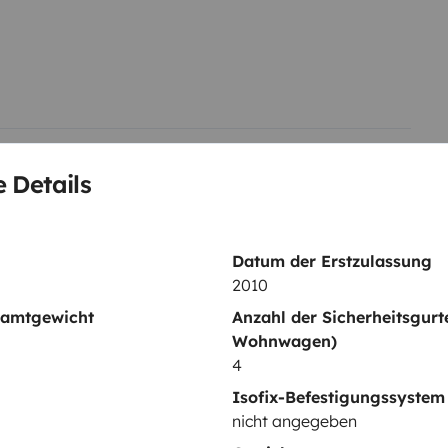
xtérieur
 Details
Schlafplatz 2
Zentralbett
Datum der Erstzulassung
140x190 cm
2010
samtgewicht
Anzahl der Sicherheitsgurt
Wohnwagen)
4
WC
Isofix-Befestigungssystem
Kühlschrank
nicht angegeben
Putzgeräte