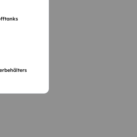
fftanks
rbehälters