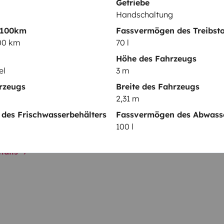
Getriebe
Handschaltung
Kaffeemaschine
 100km
Fassvermögen des Treibsto
100 km
70 l
elementen
Höhe des Fahrzeugs
el
3 m
rzeugs
Breite des Fahrzeugs
Datum der Erstzulassung:
2,31 m
2010
des Frischwasserbehälters
Fassvermögen des Abwasse
cht:
Höhe
100 l
3 m
tails