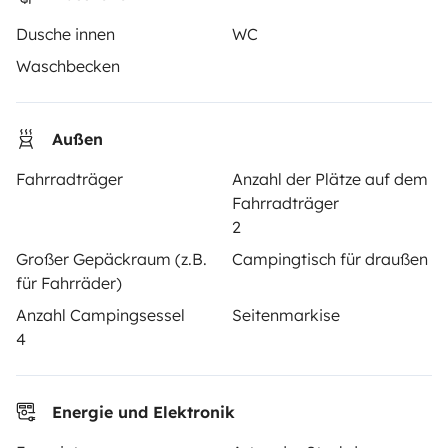
Dusche innen
WC
Deine ersten Schritte mit dem Wohnmobil
Waschbecken
Die Bewertungen unserer User
Hilfe für Mieter
Außen
Fahrradträger
Anzahl der Plätze auf dem
VERMIETER
Fahrradträger
2
Wohnmobil vermieten
Großer Gepäckraum (z.B.
Campingtisch für draußen
für Fahrräder)
Mietvertrag
Anzahl Campingsessel
Seitenmarkise
Mietversicherung
4
Mietpannenhilfe
Hilfe für Vermieter
Energie und Elektronik