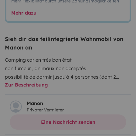
Mehr Flexibilität durch unsere Zahlungsmöglichkeiten
Mehr dazu
Sieh dir das teilintegrierte Wohnmobil von
Manon an
Camping car en très bon état
non fumeur , animaux non acceptés
possibilité de dormir jusqu’à 4 personnes (dont 2
Zur Beschreibung
enfants ) grand lit au fond fixe et lit dînette
nous pouvons si besoin vous mettre à disposition une
grande tente (pièce de vie et deux chambres) ou une
Manon
Privater Vermieter
simple petite tente une personne
caméra de recul
Eine Nachricht senden
grande soute pour mettre 2 vélos électriques