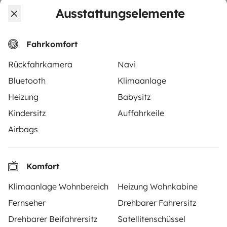
Ausstattungselemente
Fahrkomfort
Ähnliche Camper in der Nähe von Le
Latet
Rückfahrkamera
Navi
Bluetooth
Klimaanlage
Heizung
Babysitz
Es sind keine ähnlichen Fahrzeuge verfügbar.
Kindersitz
Auffahrkeile
Airbags
Komfort
Ab
Buchen
70 €
/Tag
Klimaanlage Wohnbereich
Heizung Wohnkabine
Fernseher
Drehbarer Fahrersitz
Drehbarer Beifahrersitz
Satellitenschüssel