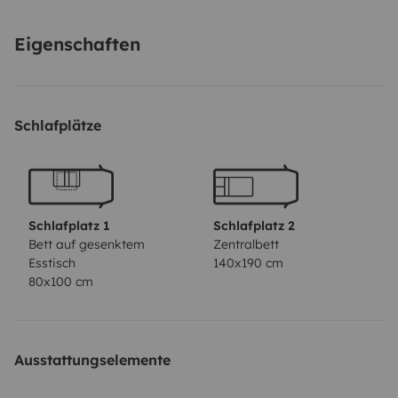
équipements extérieurs fournis : chaises (4) + tables
Eigenschaften
Le camping car doit être revenu propre intérieur et
extérieur
Avec le plein de gazole fait
Schlafplätze
et les eaux (propres et sales) ainsi que le wc vidés
Schlafplatz 1
Schlafplatz 2
Bett auf gesenktem
Zentralbett
Esstisch
140x190 cm
80x100 cm
Ausstattungselemente