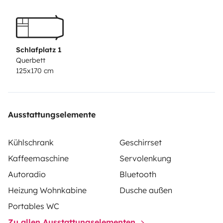
noches
Reserva ya y vive la experiencia camper.
Schlafplatz 1
Querbett
125x170 cm
Ausstattungselemente
Kühlschrank
Geschirrset
Kaffeemaschine
Servolenkung
Autoradio
Bluetooth
Heizung Wohnkabine
Dusche außen
Portables WC
Zu allen Ausstattungselementen