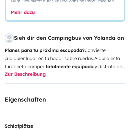
Mehr Flexibilität durch unsere Zahlungsmöglichkeiten
Mehr dazu
Sieh dir den Campingbus von Yolanda an
Planes para tu próxima escapada?
Convierte
cualquier lugar en tu hogar sobre ruedas.
Alquila esta
furgoneta camper
totalmente equipada
y disfruta de
Zur Beschreibung
la libertad de viajar a tu ritmo.
Perfecta para fines de
semana, vacaciones o desconectar en plena
naturaleza.
Incluye todo lo que necesitas:
• Cama
Eigenschaften
doble
• Cocina portátil con gas
• Nevera
• Luz LED y
batería auxiliar
• Agua limpia/sucia
• Menaje, sábanas,
mesa y sillas
• Toldillo exterior
Solo necesitas elegir el
destino. Nosotros ponemos el resto.
mínimo 2
Schlafplätze