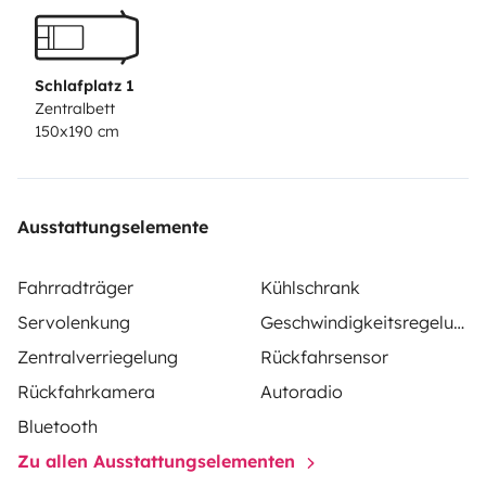
seguro premium y de 1500€ con el básico. Cualquier
duda no dudéis preguntarme :)
Schlafplatz 1
Zentralbett
150x190 cm
Ausstattungselemente
Fahrradträger
Kühlschrank
Servolenkung
Geschwindigkeitsregelung
Zentralverriegelung
Rückfahrsensor
Rückfahrkamera
Autoradio
Bluetooth
Zu allen Ausstattungselementen