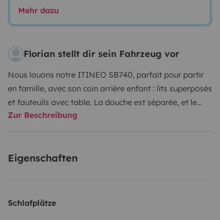
Mehr dazu
Florian stellt dir sein Fahrzeug vor
Nous louons notre ITINEO SB740, parfait pour partir
en famille, avec son coin arrière enfant : lits superposés
et fauteuils avec table. La douche est séparée, et le
Zur Beschreibung
salon peut accueillir 5 personnes sans problème. La
boite auto est très pratique, et une grande soute vous
permet de stocker tables, chaises, vélos, barbecue ...
Eigenschaften
etc pour des vacances parfaites !
Schlafplätze