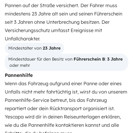
Pannen auf der Straße versichert. Der Fahrer muss
mindestens 23 Jahre alt sein und seinen Führerschein
WOHNMOBIL MIETEN
seit 3 Jahren ohne Unterbrechung besitzen. Der
Wie funktionierts?
Versicherungsschutz umfasst Ereignisse mit
Unfallcharakter.
Wohnmobil mieten
Mindestalter von 
23 Jahre
Deine ersten Schritte mit dem Wohnmobil
Mindestdauer für den Besitz von 
Führerschein B
: 
3 Jahre
Die Bewertungen unserer User
 oder mehr
Pannenhilfe
Hilfe für Mieter
Wenn das Fahrzeug aufgrund einer Panne oder eines
Unfalls nicht mehr fahrtüchtig ist, wirst du von unserem
VERMIETER
Pannenhilfe-Service betreut, bis das Fahrzeug
repartiert oder dein Rücktransport organisiert ist.
Wohnmobil vermieten
Yescapa wird dir in deinen Reiseunterlagen erklären,
Mietvertrag
wie du die Pannenhilfe kontaktieren kannst und alle