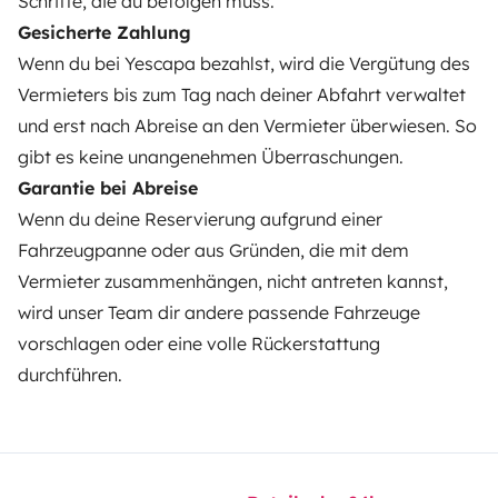
Schritte, die du befolgen muss.
Mietversicherung
Gesicherte Zahlung
Mietpannenhilfe
Wenn du bei Yescapa bezahlst, wird die Vergütung des
Vermieters bis zum Tag nach deiner Abfahrt verwaltet
Hilfe für Vermieter
und erst nach Abreise an den Vermieter überwiesen. So
gibt es keine unangenehmen Überraschungen.
Garantie bei Abreise
Wenn du deine Reservierung aufgrund einer
Sichere Zahlungsweisen
Ratenzahlung
Fahrzeugpanne oder aus Gründen, die mit dem
Vermieter zusammenhängen, nicht antreten kannst,
Herunterladen im
Verfügbar auf
wird unser Team dir andere passende Fahrzeuge
App Store
Google Play
vorschlagen oder eine volle Rückerstattung
durchführen.
Blog
Kontakt
Offene Stellen
AGB
Datenschutz
Cookies