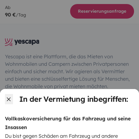
Ab
Reservierungsanfrage
90 €
/Tag
Yescapa ist eine Plattform, die das Mieten von
Wohnmobilen und Campern zwischen Privatpersonen
einfach und sicher macht. Wir agieren als Vermittler
und bieten eine schlüsselfertige Lösung für Menschen,
die Wohnmobile von privat mieten möchten.
In der Vermietung inbegriffen:
Note 4.55/5 von 208 Kundenbewertungen auf Trusted
Shops
Vollkaskoversicherung für das Fahrzeug und seine
Insassen
Instagram
X
Pinterest
Facebook
Du bist gegen Schäden am Fahrzeug und andere