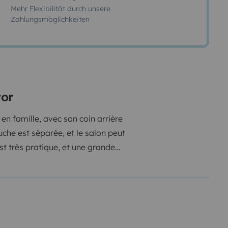
Mehr Flexibilität durch unsere
Zahlungsmöglichkeiten
vor
n famille, avec son coin arrière
uche est séparée, et le salon peut
st très pratique, et une grande
barbecue ... etc pour des