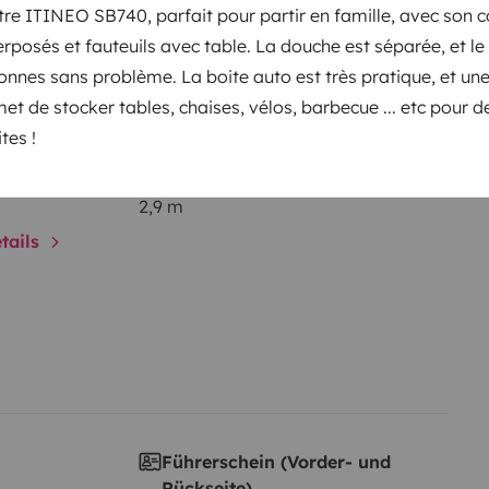
elementen
re ITINEO SB740, parfait pour partir en famille, avec son co
perposés et fauteuils avec table. La douche est séparée, et le
rsonnes sans problème. La boite auto est très pratique, et un
t de stocker tables, chaises, vélos, barbecue ... etc pour d
Datum der Erstzulassung:
2016
tes !
cht:
Höhe
2,9 m
tails
Führerschein (Vorder- und
Rückseite)