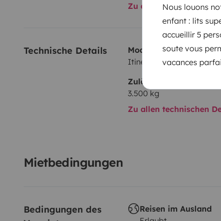
Zu allen Ausstattungs
Nous louons not
enfant : lits su
accueillir 5 pe
soute vous perme
Technische Details
Modell:
Itineo
vacances parfai
Zulässiges Gesamtgewi
3.500 kg
Zu allen technischen De
Mietbedingungen
Bedingungen des 
Reisen im Ausland
Erlaubt