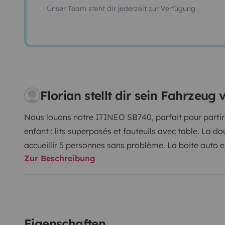
Unser Team steht dir jederzeit zur Verfügung
Florian stellt dir sein Fahrzeug 
Nous louons notre ITINEO SB740, parfait pour partir e
enfant : lits superposés et fauteuils avec table. La do
accueillir 5 personnes sans problème. La boite auto e
Zur Beschreibung
soute vous permet de stocker tables, chaises, vélos, 
vacances parfaites !
Eigenschaften