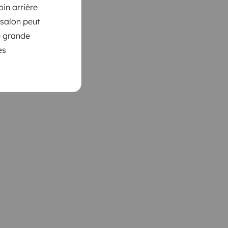
in arrière
 salon peut
e grande
es