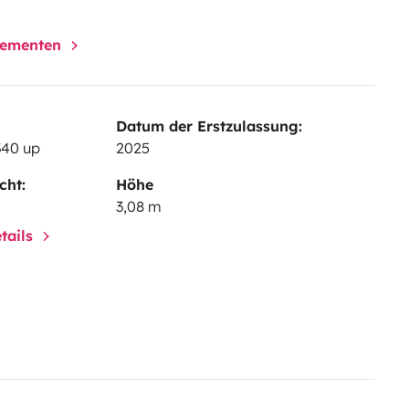
elementen
Datum der Erstzulassung:
340 up
2025
cht:
Höhe
3,08 m
tails