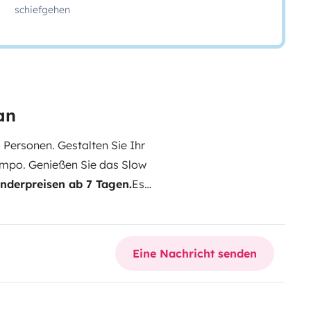
schiefgehen
an
 Personen. Gestalten Sie Ihr
empo. Genießen Sie das Slow
nderpreisen ab 7 Tagen.
Es
rank mit 9-Flaschen-Schublade
pelbetten im Heck und ein
. Das tourentauglichste Wohnmobil
Eine Nachricht senden
ten Betten und allen
ng, ideal für Reisen mit der
 Momente.
Ausgestattet mit allem