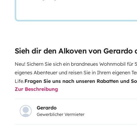
Sieh dir den Alkoven von Gerardo 
Neu! Sichern Sie sich ein brandneues Wohnmobil für 5
eigenes Abenteuer und reisen Sie in Ihrem eigenen T
Life.
Fragen Sie uns nach unseren Rabatten und So
Zur Beschreibung
verfügt über eine Küche mit einem 140-Liter-Kühlsch
und Gefrierfach. Es bietet zwei quer eingebaute Dop
weiteres Kingsize-Bett (1,55 x 203 cm) in der Kabine
Gerardo
Gewerblicher Vermieter
für alle, die ein besonders geräumiges Modell mit fes
Annehmlichkeiten suchen. Die umfassendste Ausstattu
ganzen Familie und einzigartige und unvergessliche