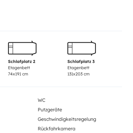
eizung, Küche, Kühlschrank mit
N ... Bringen Sie einfach Ihre
 sind nicht
gungsset (Spülmittel,
Müllbeutel und
erungskabel
Schlauch zum
Zusätzliche
Schlafplatz 2
Schlafplatz 3
flegeprodukte)
Komplette
Etagenbett
Etagenbett
etc.)
Besteckset (Teller, Tassen,
74x191 cm
131x203 cm
WC
Putzgeräte
Geschwindigkeitsregelung
Rückfahrkamera