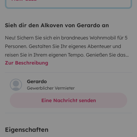
Sieh dir den Alkoven von Gerardo an
Neu! Sichern Sie sich ein brandneues Wohnmobil für 5
Personen. Gestalten Sie Ihr eigenes Abenteuer und
reisen Sie in Ihrem eigenen Tempo. Genießen Sie das
Zur Beschreibung
Slow Life.
Fragen Sie uns nach unseren Rabatten und
Sonderpreisen ab 7 Tagen.
Es verfügt über eine Küche
mit einem 140-Liter-Kühlschrank mit 9-Flaschen-
Gerardo
Gewerblicher Vermieter
Schublade und Gefrierfach. Es bietet zwei quer
eingebaute Doppelbetten im Heck und ein weiteres
Eine Nachricht senden
Kingsize-Bett (1,55 x 203 cm) in der Kabine. Das
tourentauglichste Wohnmobil für alle, die ein
besonders geräumiges Modell mit festen Betten und
Eigenschaften
allen Annehmlichkeiten suchen. Die umfassendste