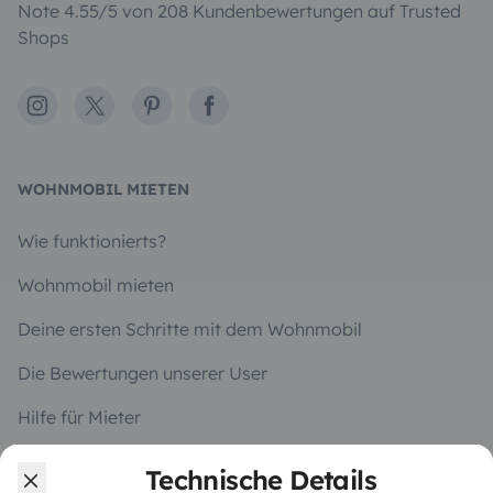
Note 4.55/5 von 208 Kundenbewertungen auf Trusted
Shops
Instagram
X
Pinterest
Facebook
WOHNMOBIL MIETEN
Wie funktionierts?
Wohnmobil mieten
Deine ersten Schritte mit dem Wohnmobil
Die Bewertungen unserer User
Hilfe für Mieter
Technische Details