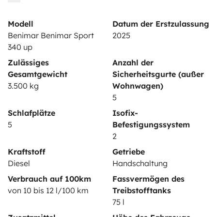
VERMIETER
Modell
Datum der Erstzulassung
Wohnmobil vermieten
Benimar Benimar Sport
2025
Mietvertrag
340 up
Zulässiges
Anzahl der
Mietversicherung
Gesamtgewicht
Sicherheitsgurte (außer
Mietpannenhilfe
3.500 kg
Wohnwagen)
5
Hilfe für Vermieter
Schlafplätze
Isofix-
5
Befestigungssystem
2
Kraftstoff
Getriebe
Sichere Zahlungsweisen
Ratenzahlung
Diesel
Handschaltung
Verbrauch auf 100km
Fassvermögen des
von 10 bis 12 l/100 km
Treibstofftanks
Herunterladen im
Verfügbar auf
75 l
App Store
Google Play