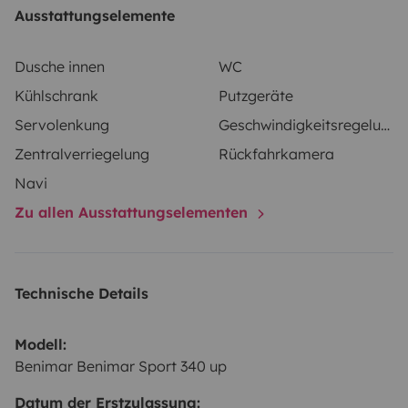
Tassen, Gläser, Besteck etc.)
Kindersitz
Ausstattungselemente
Dusche innen
WC
Kühlschrank
Putzgeräte
Servolenkung
Geschwindigkeitsregelung
Zentralverriegelung
Rückfahrkamera
Navi
Zu allen Ausstattungselementen
Technische Details
Modell:
Benimar Benimar Sport 340 up
Datum der Erstzulassung: