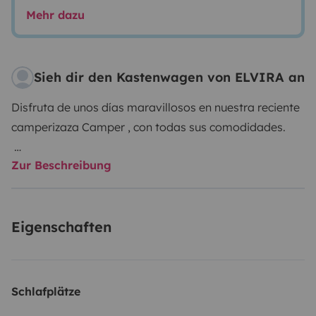
Mehr dazu
Sieh dir den Kastenwagen von ELVIRA an
Disfruta de unos días maravillosos en nuestra reciente
camperizaza Camper , con todas sus comodidades.
Zur Beschreibung
Cama de 1'35 ,extensible a 1'80 por si sois dos o tres.
Placa solar 400 w .
Ducha interior con agua caliente.
Eigenschaften
WC
Electricidad a 12 v y 220
Banco y mesa interior y mesas y sillas para exterior.
Calefacción interior y aire acondicionado en cabina .
Schlafplätze
Cocina equipada y menaje .