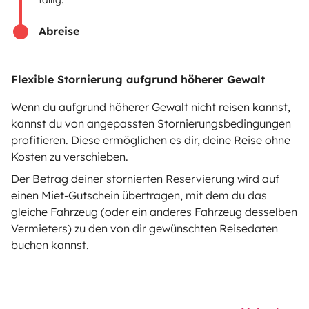
fällig.
Mietpannenhilfe
Abreise
Hilfe für Vermieter
Flexible Stornierung aufgrund höherer Gewalt
Wenn du aufgrund höherer Gewalt nicht reisen kannst,
Sichere Zahlungsweisen
Ratenzahlung
kannst du von angepassten Stornierungsbedingungen
profitieren. Diese ermöglichen es dir, deine Reise ohne
Kosten zu verschieben.
Herunterladen im
Verfügbar auf
Der Betrag deiner stornierten Reservierung wird auf
App Store
Google Play
einen Miet-Gutschein übertragen, mit dem du das
gleiche Fahrzeug (oder ein anderes Fahrzeug desselben
Vermieters) zu den von dir gewünschten Reisedaten
buchen kannst.
Blog
Kontakt
Offene Stellen
AGB
Datenschutz
Cookies
© 2026 Yescapa