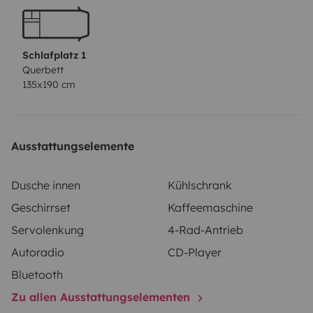
Pueden aparcar si coche tranquilamente en nuestra
parcela los días que se van de vacaciones
Schlafplatz 1
Querbett
135x190 cm
Ausstattungselemente
Dusche innen
Kühlschrank
Geschirrset
Kaffeemaschine
Servolenkung
4-Rad-Antrieb
Autoradio
CD-Player
Bluetooth
Zu allen Ausstattungselementen