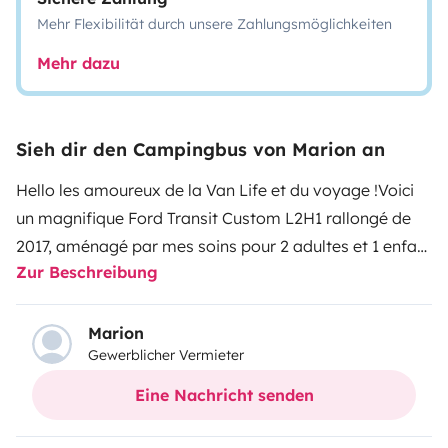
Mehr Flexibilität durch unsere Zahlungsmöglichkeiten
Mehr dazu
Sieh dir den Campingbus von Marion an
Hello les amoureux de la Van Life et du voyage !
Voici
un magnifique Ford Transit Custom L2H1 rallongé de
2017, aménagé par mes soins pour 2 adultes et 1 enfant
Zur Beschreibung
maximum.
Ce petit van chaleureux possède tout le
confort dont vous aurez besoin pour découvrir de
magnifiques endroits :
un lit peigne pour 2 personnes
Marion
Gewerblicher Vermieter
(130x210cm) avec un matelas Bultex et un lit suspendu
pour un enfant à installer à l'arrière du véhicule ou sur
Eine Nachricht senden
la partie avant au niveau de la banquette.
Autonome
en électricité grâce à un panneau solaire. Prise