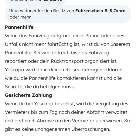
Deine ersten Schritte mit dem Wohnmobil
Mindestdauer für den Besitz von 
Führerschein B
: 
3 Jahre
Die Bewertungen unserer User
 oder mehr
Pannenhilfe
Hilfe für Mieter
Wenn das Fahrzeug aufgrund einer Panne oder eines
Unfalls nicht mehr fahrtüchtig ist, wirst du von unserem
VERMIETER
Pannenhilfe-Service betreut, bis das Fahrzeug
repartiert oder dein Rücktransport organisiert ist.
Wohnmobil vermieten
Yescapa wird dir in deinen Reiseunterlagen erklären,
Mietvertrag
wie du die Pannenhilfe kontaktieren kannst und alle
Schritte, die du befolgen muss.
Mietversicherung
Gesicherte Zahlung
Mietpannenhilfe
Wenn du bei Yescapa bezahlst, wird die Vergütung des
Vermieters bis zum Tag nach deiner Abfahrt verwaltet
Hilfe für Vermieter
und erst nach Abreise an den Vermieter überwiesen. So
gibt es keine unangenehmen Überraschungen.