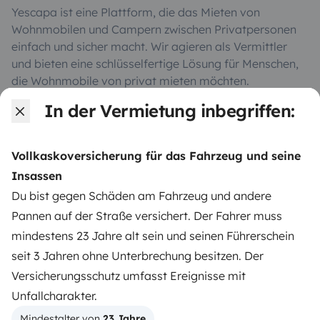
Yescapa ist eine Plattform, die das Mieten von
Wohnmobilen und Campern zwischen Privatpersonen
einfach und sicher macht. Wir agieren als Vermittler
und bieten eine schlüsselfertige Lösung für Menschen,
die Wohnmobile von privat mieten möchten.
In der Vermietung inbegriffen:
Note 4.55/5 von 208 Kundenbewertungen auf Trusted
Shops
Vollkaskoversicherung für das Fahrzeug und seine
Insassen
Instagram
X
Pinterest
Facebook
Du bist gegen Schäden am Fahrzeug und andere
Pannen auf der Straße versichert. Der Fahrer muss
mindestens 23 Jahre alt sein und seinen Führerschein
WOHNMOBIL MIETEN
seit 3 Jahren ohne Unterbrechung besitzen. Der
Wie funktionierts?
Versicherungsschutz umfasst Ereignisse mit
Unfallcharakter.
Wohnmobil mieten
Mindestalter von 
23 Jahre