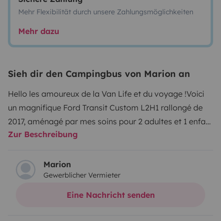
Mehr Flexibilität durch unsere Zahlungsmöglichkeiten
Mehr dazu
Sieh dir den Campingbus von Marion an
Hello les amoureux de la Van Life et du voyage !
Voici
un magnifique Ford Transit Custom L2H1 rallongé de
2017, aménagé par mes soins pour 2 adultes et 1 enfant
Zur Beschreibung
maximum.
Ce petit van chaleureux possède tout le
confort dont vous aurez besoin pour découvrir de
magnifiques endroits :
un lit peigne pour 2 personnes
Marion
Gewerblicher Vermieter
(130x210cm) avec un matelas Bultex et un lit suspendu
pour un enfant à installer à l'arrière du véhicule ou sur
Eine Nachricht senden
la partie avant au niveau de la banquette.
Autonome
en électricité grâce à un panneau solaire. Prise