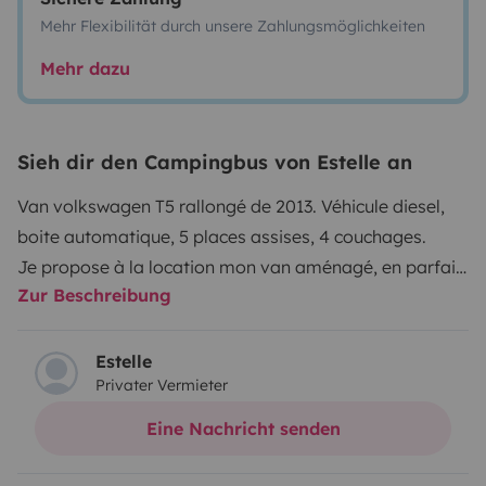
Mehr Flexibilität durch unsere Zahlungsmöglichkeiten
Mehr dazu
Sieh dir den Campingbus von Estelle an
Van volkswagen T5 rallongé de 2013. Véhicule diesel,
boite automatique, 5 places assises, 4 couchages.
Je propose à la location mon van aménagé, en parfait
Zur Beschreibung
état, prêt pour vos escapades, road trips ou vacances
en famille! Une jéricanne d'eau propre de 20L et une
plaque de feu gaz sont mis à votre disposition, équipé
Estelle
Privater Vermieter
aussi d'un réfrigérateur et une Tv connectée. Porte vélo
disponible à la demande. Facile à conduire et à
Eine Nachricht senden
stationner, assurance et assistance incluse, tout le
matériel de camping extérieur est mis à disposition.