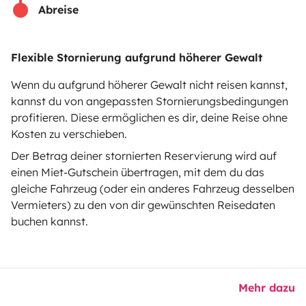
Abreise
Hilfe für Vermieter
Flexible Stornierung aufgrund höherer Gewalt
Wenn du aufgrund höherer Gewalt nicht reisen kannst,
Sichere Zahlungsweisen
Ratenzahlung
kannst du von angepassten Stornierungsbedingungen
profitieren. Diese ermöglichen es dir, deine Reise ohne
Kosten zu verschieben.
Herunterladen im
Verfügbar auf
Der Betrag deiner stornierten Reservierung wird auf
App Store
Google Play
einen Miet-Gutschein übertragen, mit dem du das
gleiche Fahrzeug (oder ein anderes Fahrzeug desselben
Vermieters) zu den von dir gewünschten Reisedaten
buchen kannst.
Blog
Kontakt
Offene Stellen
AGB
Datenschutz
Cookies
© 2026 Yescapa
Mehr dazu