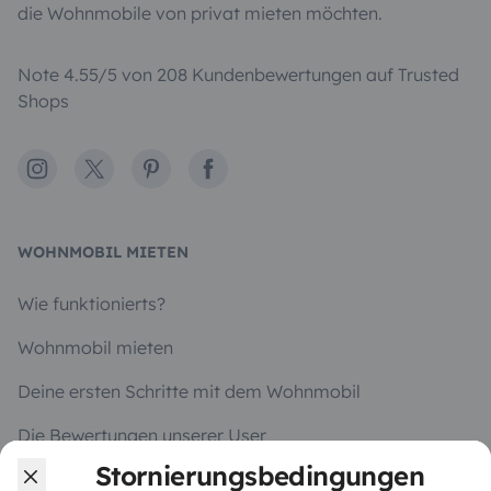
die Wohnmobile von privat mieten möchten.
Note 4.55/5 von 208 Kundenbewertungen auf Trusted
Shops
Instagram
X
Pinterest
Facebook
WOHNMOBIL MIETEN
Wie funktionierts?
Wohnmobil mieten
Deine ersten Schritte mit dem Wohnmobil
Die Bewertungen unserer User
Stornierungsbedingungen
Hilfe für Mieter