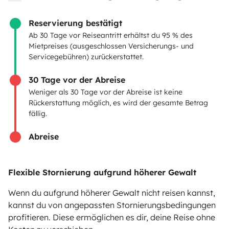
Reservierung bestätigt
VERMIETER
Ab 30 Tage vor Reiseantritt erhältst du 95 % des
Mietpreises (ausgeschlossen Versicherungs- und
Servicegebühren) zurückerstattet.
Wohnmobil vermieten
Mietvertrag
30 Tage vor der Abreise
Weniger als 30 Tage vor der Abreise ist keine
Mietversicherung
Rückerstattung möglich, es wird der gesamte Betrag
fällig.
Mietpannenhilfe
Abreise
Hilfe für Vermieter
Flexible Stornierung aufgrund höherer Gewalt
Wenn du aufgrund höherer Gewalt nicht reisen kannst,
Sichere Zahlungsweisen
Ratenzahlung
kannst du von angepassten Stornierungsbedingungen
profitieren. Diese ermöglichen es dir, deine Reise ohne