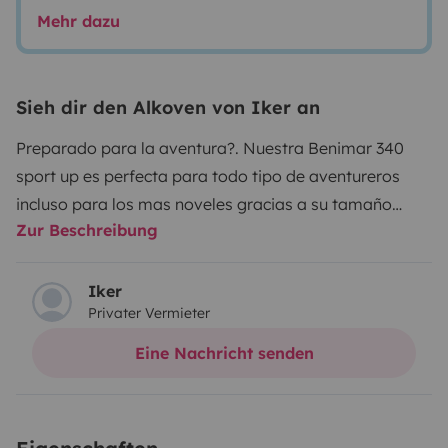
Mehr dazu
Sieh dir den Alkoven von Iker an
Preparado para la aventura?. Nuestra Benimar 340
sport up es perfecta para todo tipo de aventureros
incluso para los mas noveles gracias a su tamaño
Zur Beschreibung
contenido que no alcanza los 7 metros, con un espacio
interior amplio tanto en camas, sala y garaje que sin
duda, te dará la sensación de vivir en un vehículo de
Iker
Privater Vermieter
mayores dimensiones.
Placa solar para para permitir
autonomía eléctrica.
Kit cocina completo ( cazuelas,
Eine Nachricht senden
satenes , cazos, cafetera, sacacorchos, escurridor,
cucharon, espumadera ... ).
Kit puesta en marcha (
llenado de aguas limpias, pastillas WC ).
Mosquiteras y