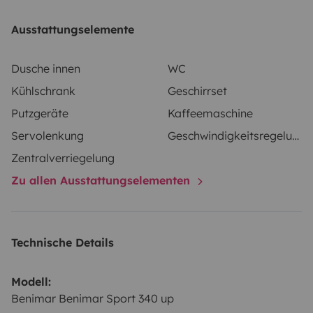
camping.
Disponible silla para niño.
Mesa y 5 sillas
exteriores.
Opción de recogida en Aeropuerto de Bilbao
Ausstattungselemente
o Santander 40 euros trayecto.
Opcion alquiler de tabla
se surf 7 pies.
Dusche innen
WC
Kühlschrank
Geschirrset
Putzgeräte
Kaffeemaschine
Servolenkung
Geschwindigkeitsregelung
Zentralverriegelung
Zu allen Ausstattungselementen
Technische Details
Modell:
Benimar Benimar Sport 340 up