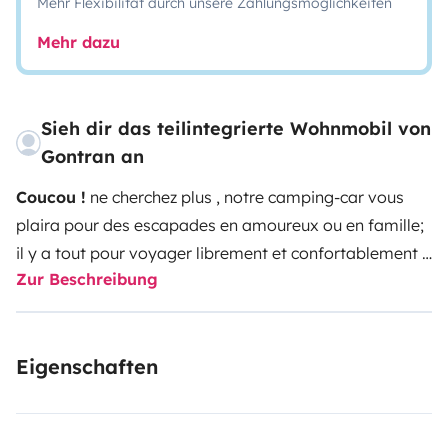
Mehr Flexibilität durch unsere Zahlungsmöglichkeiten
Mehr dazu
Sieh dir das teilintegrierte Wohnmobil von
Gontran an
Coucou !
ne cherchez plus , notre camping-car vous
plaira pour des escapades en amoureux ou en famille;
il y a tout pour voyager librement et confortablement :
Zur Beschreibung
kit vaisselles et casseroles, mobilier extérieur et kit de
jeux ( modifiable selon vos envies ) ; Equipé d'un four,
que de prises USB dans tout l'habitacle. Il est
Eigenschaften
autonome avec son panneau solaire, equipé d'une box
4 G Antarion , d'une smart TV,
Il s'agit d'un Camping-
Car Neuf (janvier 2024) Pilote sur porteur Fiat 180CV