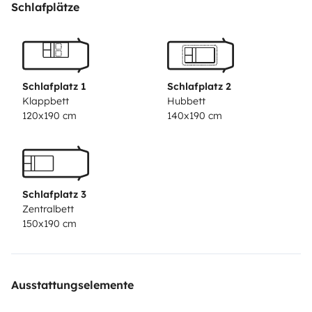
Boite auto
-Consommation : 12L/100kms
Le couchage
Schlafplätze
est composé d'un chambre avec lit central 2 places
, 1 lit pavillon 2 places et un lit d'appoint une
personne
Schlafplatz 1
Schlafplatz 2
Klappbett
Hubbett
120x190 cm
140x190 cm
Schlafplatz 3
Zentralbett
150x190 cm
Ausstattungselemente