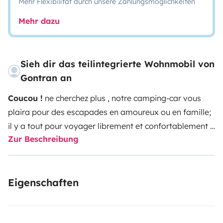
Mehr Flexibilität durch unsere Zahlungsmöglichkeiten
Mehr dazu
Sieh dir das teilintegrierte Wohnmobil von
Gontran an
Coucou !
ne cherchez plus , notre camping-car vous
plaira pour des escapades en amoureux ou en famille;
il y a tout pour voyager librement et confortablement :
Zur Beschreibung
kit vaisselles et casseroles, mobilier extérieur et kit de
jeux ( modifiable selon vos envies ) ; Equipé d'un four,
d'une hotte aspirante ainsi que de prises USB dans tout
Eigenschaften
l'habitacle.
Il s'agit d'un Camping-Car C.I sur porteur
Mercedes 316 ( 2,7L - 157 CV) : Moteur fiable ,robuste et
puissant .
-Consommation : 10L/100kms
Attention le