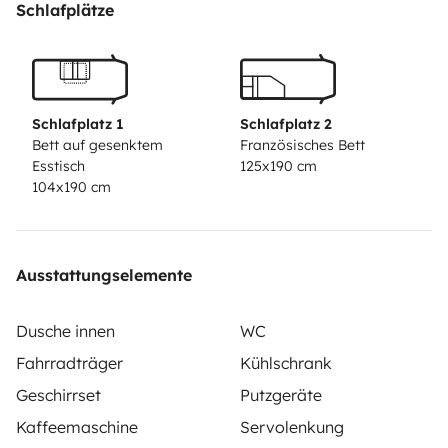
deuxième couchage n'est pas recommandé pour
Schlafplätze
deux adultes.
Schlafplatz 1
Schlafplatz 2
Bett auf gesenktem
Französisches Bett
Esstisch
125x190 cm
104x190 cm
Ausstattungselemente
Dusche innen
WC
Fahrradträger
Kühlschrank
Geschirrset
Putzgeräte
Kaffeemaschine
Servolenkung