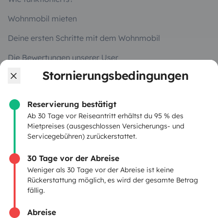
Wohnmobil mieten
Deine ersten Schritte mit dem Wohnmobil
Die Bewertungen unserer User
Stornierungsbedingungen
Hilfe für Mieter
Reservierung bestätigt
VERMIETER
Ab 30 Tage vor Reiseantritt erhältst du 95 % des
Mietpreises (ausgeschlossen Versicherungs- und
Servicegebühren) zurückerstattet.
Wohnmobil vermieten
Mietvertrag
30 Tage vor der Abreise
Weniger als 30 Tage vor der Abreise ist keine
Mietversicherung
Rückerstattung möglich, es wird der gesamte Betrag
fällig.
Mietpannenhilfe
Abreise
Hilfe für Vermieter