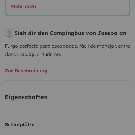
Mehr dazu
Sieh dir den Campingbus von Joseba an
Furgo perfecta para escapadas, fácil de manejar, entra
donde cualquier turismo.
Zur Beschreibung
Asiento cama propio de multivan 140x190, cama para
niños en la parte delantera 50x150, mesa comedor en
el lateral, multitud de tomas de 12v y compartimentos
Eigenschaften
para tener todo a mano, asientos individuales
giratorios y modulables. Calefacción estacionaria.
Juego de ruedas de invierno.
Schlafplätze
Portabicis para dos bicis.