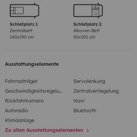
Motor 1,9 TDI de 105cv bajo consumo.
Schlafplatz 1
Schlafplatz 2
Dispongo de camping gas, mesa y sillas para exterior.
Zentralbett
Alkoven-Bett
140x190 cm
50x150 cm
Oscurecedores para todas las ventanas.
Cualquier duda consultar sin compromiso!
Ausstattungselemente
Fahrradträger
Servolenkung
Geschwindigkeitsregelung
Zentralverriegelung
Rückfahrkamera
Navi
Autoradio
Bluetooth
Klimaanlage
Zu allen Ausstattungselementen