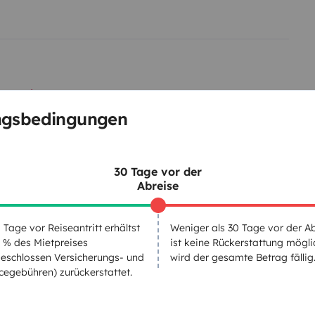
elementen
ngsbedingungen
Datum der Erstzulassung:
30 Tage vor der
1993
Abreise
cht:
Höhe
2,4 m
 Tage vor Reiseantritt erhältst
Weniger als 30 Tage vor der A
tails
 % des Mietpreises
ist keine Rückerstattung mögli
eschlossen Versicherungs- und
wird der gesamte Betrag fällig
cegebühren) zurückerstattet.