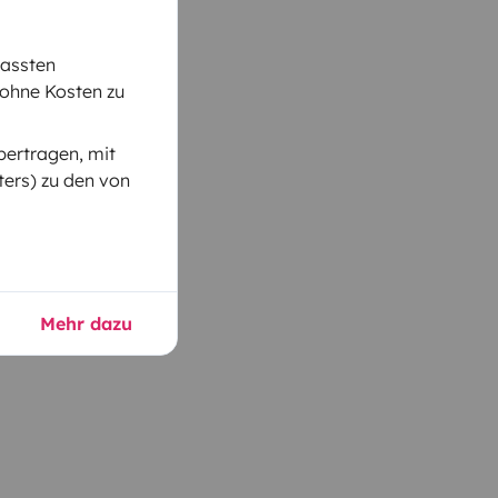
passten
 ohne Kosten zu
bertragen, mit
ers) zu den von
Mehr dazu