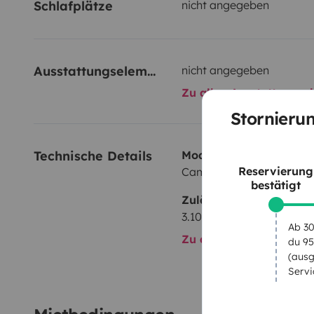
Schlafplätze
nicht angegeben
Ausstattungselemente
nicht angegeben
Zu allen Ausstattungs
Stornieru
Technische Details
Modell:
Reservierung
Camping-car Capucine
bestätigt
Zulässiges Gesamtgewi
3.100 kg
Ab 30
Zu allen technischen De
du 95
(ausg
Servi