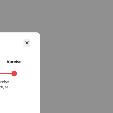
Abreise
breise
ch, es
.