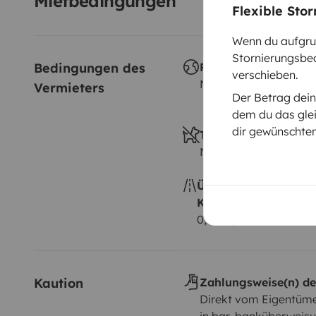
Mietbedingungen
Flexible Sto
Wenn du aufgrun
Stornierungsbed
Bedingungen des 
Reisen im Ausland
verschieben.
Nicht erlaubt
Vermieters
Der Betrag dein
dem du das glei
dir gewünschte
Tiere erlaubt
Nicht erlaubt
Überschreitung der
Kilometerpauschale
0,25 € pro zusätzlich
Kaution
Zahlungsweise(n) de
Direkt vom Eigentüme
in bar, banküberweis