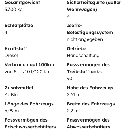
Gesamtgewicht
Sicherheitsgurte (außer
Mietpannenhilfe
3.300 kg
Wohnwagen)
4
Hilfe für Vermieter
Schlafplätze
Isofix-
4
Befestigungssystem
nicht angegeben
Kraftstoff
Getriebe
Sichere Zahlungsweisen
Ratenzahlung
Diesel
Handschaltung
Verbrauch auf 100km
Fassvermögen des
von 8 bis 10 l/100 km
Treibstofftanks
Herunterladen im
Verfügbar auf
90 l
App Store
Google Play
Zusatzmittel
Höhe des Fahrzeugs
AdBlue
2,61 m
Länge des Fahrzeugs
Breite des Fahrzeugs
Blog
Kontakt
Offene Stellen
AGB
5,99 m
2,2 m
Fassvermögen des
Fassvermögen des
Datenschutz
Cookies
Frischwasserbehälters
Abwasserbehälters