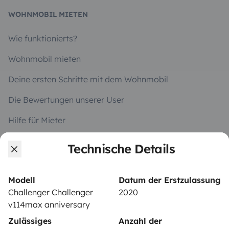
WOHNMOBIL MIETEN
Wie funktionierts?
Wohnmobil mieten
Deine ersten Schritte mit dem Wohnmobil
Die Bewertungen unserer User
Hilfe für Mieter
Technische Details
VERMIETER
Modell
Datum der Erstzulassung
Wohnmobil vermieten
Challenger Challenger
2020
Mietvertrag
v114max anniversary
Zulässiges
Anzahl der
Mietversicherung