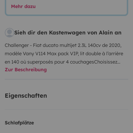
Mehr dazu
Sieh dir den Kastenwagen von Alain an
Challenger - Fiat ducato multijet 2.3L 140cv de 2020,
modèle Vany V114 Max pack VIP, lit double à l’arrière
en 140 où superposés pour 4 couchages
Choisissez
Zur Beschreibung
votre confort !
Le Vany fait partie des fourgons
aménagés haut de gamme. Si tu choisis de voyager
avec notre « Challenger» tu bénéficies du confort d’un
Eigenschaften
fourgon 4 places comprenant entre autres les
équipements suivants :
⁃ Vaste salon lumineux, large
lanterneau avant et cabine ouverte qui améliore
significativement le volume du salon.
⁃ Cuisine équipée,
Schlafplätze
aménagée Réfrigérateur trimix ( gaz - 220v - batterie),