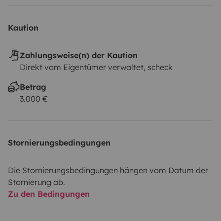
effets personnels :
- Placards et tiroirs pour la cuisine et
le salon
- Placards dans l'espace nuit
- Placards dans la
Kaution
salle de bain
ð Véhicule désinfecté après chaque
location
◦
Zahlungsweise(n) der Kaution
Direkt vom Eigentümer verwaltet, scheck
Betrag
3.000 €
Stornierungsbedingungen
Die Stornierungsbedingungen hängen vom Datum der
Stornierung ab.
Zu den Bedingungen