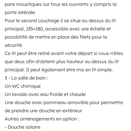
pare moustiques sur tous les ouvrants y compris la
WOHNMOBIL MIETEN
porte latérale.
Pour le second couchage il se situe au dessus du lit
Wie funktionierts?
principal, 135×180, accessible avec une échelle et
Wohnmobil mieten
possibilité de mettre en place des filets pour la
sécurité.
Deine ersten Schritte mit dem Wohnmobil
Ce lit peut être retiré avant votre départ si vous n'êtes
Die Bewertungen unserer User
que deux afin d'obtenir plus hauteur au dessus du lit
Hilfe für Mieter
principal. Il peut également etre mis en lit simple.
3 - La salle de bain :
Un WC chimique
VERMIETER
Un lavado avec eau froide et chaude
Une douche avec pommeau amovible pour permettre
Wohnmobil vermieten
de prendre une douche en extérieur
Mietvertrag
Autres aménagements en option :
- Douche solaire
Mietversicherung