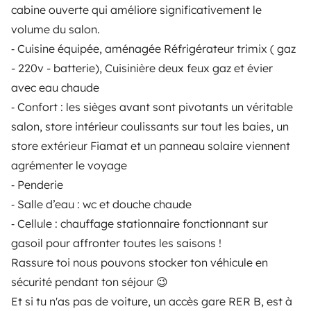
Gesamtbewertung
cabine ouverte qui améliore significativement le
4,9/5
volume du salon.
Antwortrate
⁃ Cuisine équipée, aménagée Réfrigérateur trimix ( gaz
100 %
- 220v - batterie), Cuisinière deux feux gaz et évier
avec eau chaude
Sprachen
Französisch
⁃ Confort : les sièges avant sont pivotants un véritable
salon, store intérieur coulissants sur tout les baies, un
Zertifiziertes Profil
store extérieur Fiamat et un panneau solaire viennent
agrémenter le voyage
⁃ Penderie
⁃ Salle d’eau : wc et douche chaude
⁃ Cellule : chauffage stationnaire fonctionnant sur
gasoil pour affronter toutes les saisons !
Rassure toi nous pouvons stocker ton véhicule en
sécurité pendant ton séjour 😉
Ähnliche Camper in der Nähe von Saint-
Et si tu n'as pas de voiture, un accès gare RER B, est à