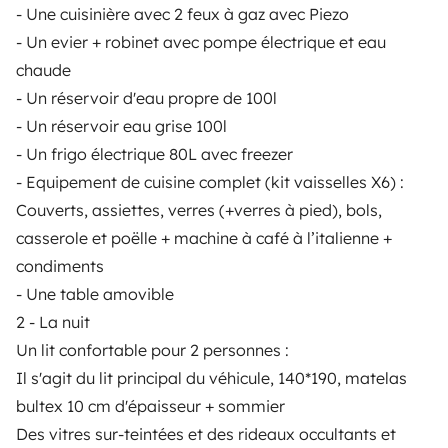
Ab
- Une cuisinière avec 2 feux à gaz avec Piezo
Reservierungsanfrage
100 €
/Tag
- Un evier + robinet avec pompe électrique et eau
chaude
- Un réservoir d'eau propre de 100l
- Un réservoir eau grise 100l
- Un frigo électrique 80L avec freezer
Yescapa ist eine Plattform, die das Mieten von
- Equipement de cuisine complet (kit vaisselles X6) :
Wohnmobilen und Campern zwischen Privatpersonen
einfach und sicher macht. Wir agieren als Vermittler
Couverts, assiettes, verres (+verres à pied), bols,
und bieten eine schlüsselfertige Lösung für Menschen,
casserole et poëlle + machine à café à l’italienne +
die Wohnmobile von privat mieten möchten.
condiments
- Une table amovible
Note 4.55/5 von 208 Kundenbewertungen auf Trusted
2 - La nuit
Shops
Un lit confortable pour 2 personnes :
Il s'agit du lit principal du véhicule, 140*190, matelas
Instagram
X
Pinterest
Facebook
bultex 10 cm d'épaisseur + sommier
Des vitres sur-teintées et des rideaux occultants et