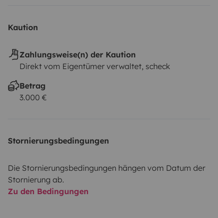
effets personnels :
- Placards et tiroirs pour la cuisine et
le salon
- Placards dans l'espace nuit
- Placards dans la
Kaution
salle de bain
ð Véhicule désinfecté après chaque
location
◦
Zahlungsweise(n) der Kaution
Direkt vom Eigentümer verwaltet, scheck
Betrag
3.000 €
Stornierungsbedingungen
Die Stornierungsbedingungen hängen vom Datum der
Stornierung ab.
Zu den Bedingungen