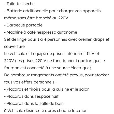
- Toilettes sèche
Mietpannenhilfe
- Batterie additionnelle pour charger vos appareils
même sans être branché au 220V
Hilfe für Vermieter
- Barbecue portable
- Machine à café nespresso autonome
Set de linge pour 1 à 4 personnes avec oreiller, draps et
couverture
Sichere Zahlungsweisen
Ratenzahlung
Le véhicule est équipé de prises intérieures 12 V et
220V (les prises 220 V ne fonctionnent que lorsque le
Herunterladen im
Verfügbar auf
fourgon est connecté à une source électrique)
App Store
Google Play
De nombreux rangements ont été prévus, pour stocker
tous vos effets personnels :
- Placards et tiroirs pour la cuisine et le salon
Blog
Kontakt
Offene Stellen
AGB
- Placards dans l'espace nuit
- Placards dans la salle de bain
Datenschutz
Cookies
ð Véhicule désinfecté après chaque location