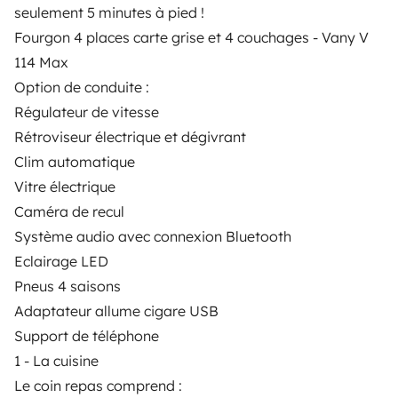
Rémy-lès-Chevreuse
seulement 5 minutes à pied !
Fourgon 4 places carte grise et 4 couchages - Vany V
114 Max
Option de conduite :
Régulateur de vitesse
Rétroviseur électrique et dégivrant
Clim automatique
Vitre électrique
Campingbus
Campingbus
Caméra de recul
Chevreuse
Les Ulis
Système audio avec connexion Bluetooth
2 Reisende
3 Reisende
Ab
Eclairage LED
92 €
Neu
Neu
Pneus 4 saisons
Adaptateur allume cigare USB
Support de téléphone
1 - La cuisine
Le coin repas comprend :