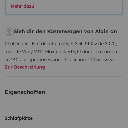
Mehr dazu
Sieh dir den Kastenwagen von Alain an
Challenger - Fiat ducato multijet 2.3L 140cv de 2020,
modèle Vany V114 Max pack VIP, lit double à l’arrière
en 140 où superposés pour 4 couchages
Choisissez
Zur Beschreibung
votre confort !
Le Vany fait partie des fourgons
aménagés haut de gamme. Si tu choisis de voyager
avec notre « Challenger» tu bénéficies du confort d’un
Eigenschaften
fourgon 4 places comprenant entre autres les
équipements suivants :
⁃ Vaste salon lumineux, large
lanterneau avant et cabine ouverte qui améliore
significativement le volume du salon.
⁃ Cuisine équipée,
Schlafplätze
aménagée Réfrigérateur trimix ( gaz - 220v - batterie),