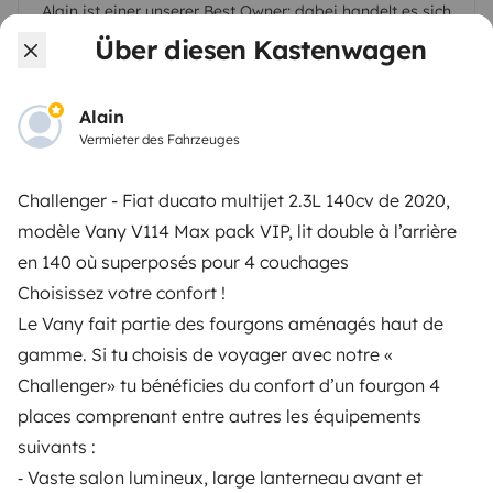
Alain
ist einer unserer Best Owner: dabei handelt es sich
um
Yescapa
' s
Vermieter mit den besten Bewertungen
,
Über diesen Kastenwagen
mit welchen wir ein
enges Vertrauensverhältnis
pflegen.
Alain
Bonjour,
Vermieter des Fahrzeuges
Je m'appelle Alain j'ai plus de 60 ans et je suis
passionné par l'aventure en van et en fourgon.
Challenger - Fiat ducato multijet 2.3L 140cv de 2020,
Soigneux de mon véhicule, c'est avec plaisir que le
modèle Vany V114 Max pack VIP, lit double à l’arrière
mets à votre disposition.
en 140 où superposés pour 4 couchages
Possibilité de garer votre voiture sur mon parking
clos et sécurisé ou d'arriver à pieds de la station
Choisissez votre confort !
RER B à proximité.
Le Vany fait partie des fourgons aménagés haut de
Je suis impatient de vous rencontrer, vous partirez
gamme. Si tu choisis de voyager avec notre «
rassurés à la découverte de nouveaux paysages
Challenger» tu bénéficies du confort d’un fourgon 4
après une bonne prise en main.
places comprenant entre autres les équipements
A très vite !
suivants :
Alain
⁃ Vaste salon lumineux, large lanterneau avant et