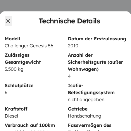
Technische Details
VERMIETER
Wohnmobil vermieten
Modell
Datum der Erstzulassung
Mietvertrag
Challenger Genesis 56
2010
Zulässiges
Anzahl der
Mietversicherung
Gesamtgewicht
Sicherheitsgurte (außer
Mietpannenhilfe
3.500 kg
Wohnwagen)
4
Hilfe für Vermieter
Schlafplätze
Isofix-
6
Befestigungssystem
nicht angegeben
Kraftstoff
Getriebe
Sichere Zahlungsweisen
Ratenzahlung
Diesel
Handschaltung
Verbrauch auf 100km
Fassvermögen des