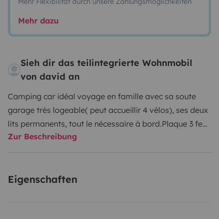
Mehr Flexibilität durch unsere Zahlungsmöglichkeiten
Mehr dazu
Sieh dir das teilintegrierte Wohnmobil
von david an
Camping car idéal voyage en famille avec sa soute
garage très logeable( peut accueillir 4 vélos), ses deux
lits permanents, tout le nécessaire à bord.
Plaque 3 feux
Zur Beschreibung
gaz, réfrigérateur, congélateur.
Panneau solaire,
chauffage sur carburant, rallonge et adaptateur au
branchement électrique.
Linge de lit NON fourni
Eigenschaften
(seulement alèses et oreillers).
Table et chaises
extérieures, store, tapis de sol, volet extérieur pare
brise ainsi que les cales et une roue de secours