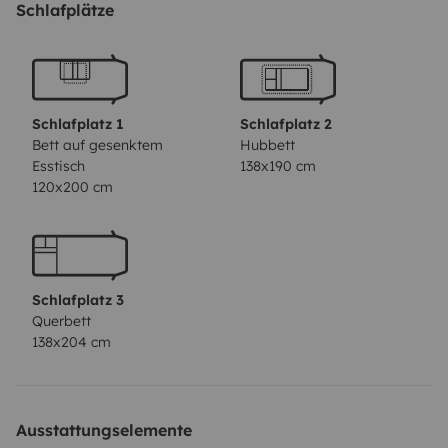
équipent le camping car.
Votre véhicule pourra rester
Schlafplätze
sous carport pendant votre location
Sur les mois de
Juin, juillet Aout et première quinzaine de Septembre,
les locations à la semaine sont privilégiés pour des
réservations en amont, les location de we pourront se
Schlafplatz 1
Schlafplatz 2
faire en dernière minute si le cc est disponible.
Bett auf gesenktem
Hubbett
Esstisch
138x190 cm
120x200 cm
Schlafplatz 3
Querbett
138x204 cm
Ausstattungselemente