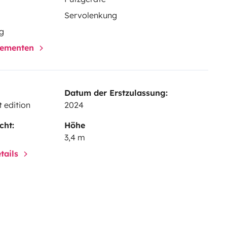
Servolenkung
g
elementen
Datum der Erstzulassung:
t edition
2024
cht:
Höhe
3,4 m
tails