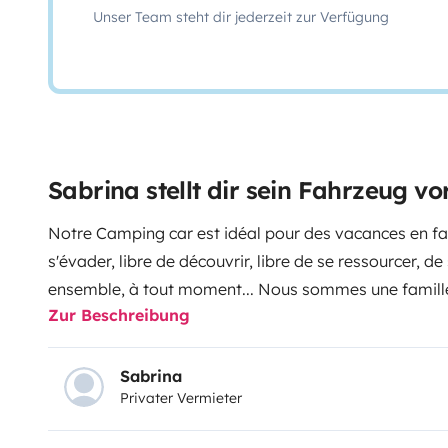
Unser Team steht dir jederzeit zur Verfügung
Sabrina stellt dir sein Fahrzeug vo
Notre Camping car est idéal pour des vacances en fam
s'évader, libre de découvrir, libre de se ressourcer, de
ensemble, à tout moment...
Nous sommes une famille
Zur Beschreibung
énormément de plaisir à voyager tous les 5.
Nous vou
les différentes destinations de la bretagne et vous d
belle région.
Sabrina
Privater Vermieter