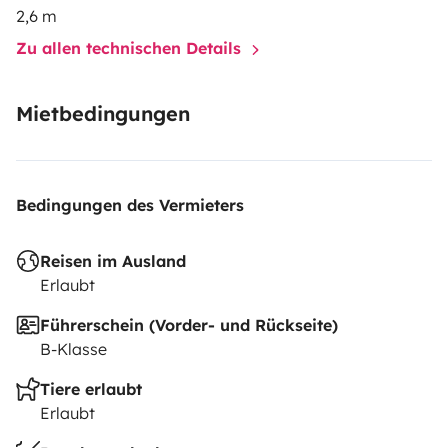
nearby and wonderful places that we have at your
2,6 m
disposal. stone's throw. You can also get closer to the
Zu allen technischen Details
spectacular Cantabrian coast or the warm
Mediterranean.
Mietbedingungen
Greetings and see you soon. 😉
Bedingungen des Vermieters
Reisen im Ausland
Erlaubt
Führerschein (Vorder- und Rückseite)
B-Klasse
Tiere erlaubt
Erlaubt