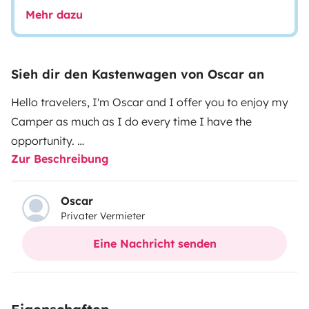
Mehr dazu
Sieh dir den Kastenwagen von Oscar an
Hello travelers, I'm Oscar and I offer you to enjoy my
Camper as much as I do every time I have the
opportunity.
Zur Beschreibung
After four weeks of work the image of the Mercedes
has changed radically, I hope you like it. The
camperization is designed and made entirely by me...
Oscar
Privater Vermieter
with a lot of love and many hours of work. It is a 2019
van with barely 74,000km that is noticeable when
Eine Nachricht senden
driving it due to its agility and power.
If you come by car, you have the opportunity to park it
at my house for greater security.
It has brand new all