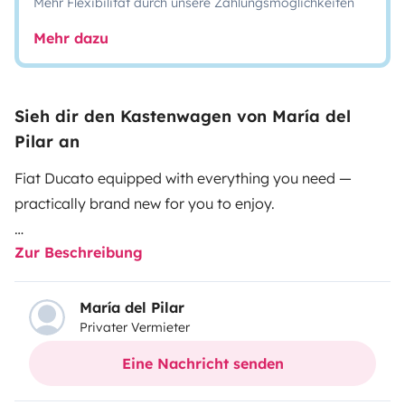
Mehr Flexibilität durch unsere Zahlungsmöglichkeiten
Mehr dazu
Sieh dir den Kastenwagen von María del
Pilar an
Fiat Ducato equipped with everything you need —
practically brand new for you to enjoy.
Zur Beschreibung
King-size bed up to 1.85 × 1.80 m, suitable for up to
three people, with seating and travel capacity for
three. It includes a shower and chemical toilet, 10-liter
María del Pilar
Privater Vermieter
water heater, heating, cooking burners, 220 V sockets,
USB and USB-C ports, solar panel, booster, external
Eine Nachricht senden
power connector, and a 300 Ah battery.