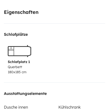
The van also features CarPlay, making it very
Eigenschaften
convenient to use your maps and music during the trip.
Schlafplätze
Schlafplatz 1
Querbett
180x185 cm
Ausstattungselemente
Dusche innen
Kühlschrank