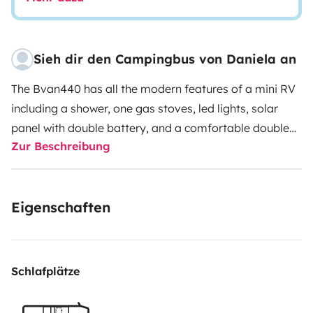
Sieh dir den Campingbus von Daniela an
The Bvan440 has all the modern features of a mini RV
including a shower, one gas stoves, led lights, solar
panel with double battery, and a comfortable double
Zur Beschreibung
beds to sleep up to 2 people. The minivan base makes
it super easy to drive and it’s economical on gas too -
fantastic for exploring the best of the Sardinia!
Eigenschaften
Schlafplätze