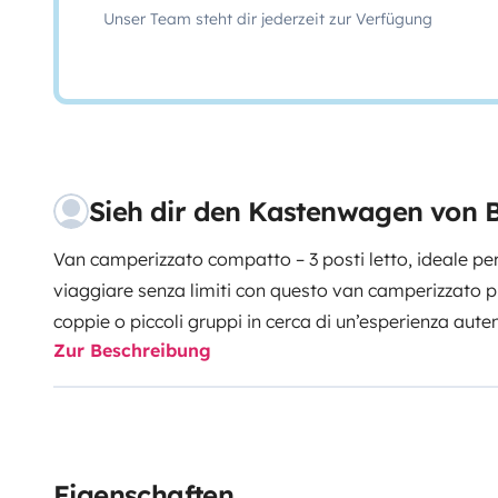
Unser Team steht dir jederzeit zur Verfügung
Sieh dir den Kastenwagen von 
Van camperizzato compatto – 3 posti letto, ideale per 
viaggiare senza limiti con questo van camperizzato pr
coppie o piccoli gruppi in cerca di un’esperienza autent
Zur Beschreibung
persone) • Letto per due persone fisso posteriore, s
letto singolo ricavabile dalla dinette: è sufficiente a
cuscini 🍽 Zona giorno • Tavolino con panche contra
mangiare, lavorare o rilassarsi • Trasformazione rapi
bordo • Lavandino • Frigorifero • WC chimico • Piano 
Eigenschaften