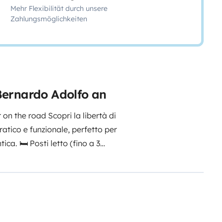
Mehr Flexibilität durch unsere
Zahlungsmöglichkeiten
Bernardo Adolfo an
on the road Scopri la libertà di
atico e funzionale, perfetto per
ica. 🛏 Posti letto (fino a 3
empre pronto all’uso • Secondo
bbassare il tavolo e aggiungere i
pposte • Spazio comodo per
da in zona notte 🍳 Cucina a
di lavoro per preparazione pasti