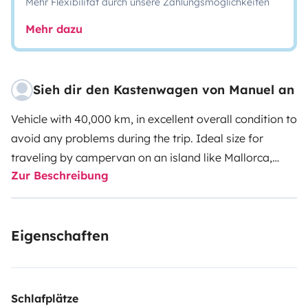
Mehr Flexibilität durch unsere Zahlungsmöglichkeiten
Mehr dazu
Sieh dir den Kastenwagen von Manuel an
Vehicle with 40,000 km, in excellent overall condition to
avoid any problems during the trip. Ideal size for
traveling by campervan on an island like Mallorca,
Zur Beschreibung
mainly due to its dimensions: you can park in regular
car spaces and maneuver easily through the narrow
streets of the small villages in the Tramuntana. It has 4
Eigenschaften
seats for traveling and sleeping, a fixed bed on the
roof and another removable bed inside. Both double
beds are very comfortable, with brand new high-
quality mattresses. Equipped with blackout blinds for
Schlafplätze