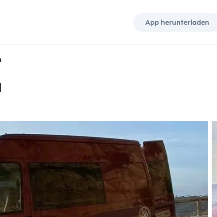
App herunterladen
a
a