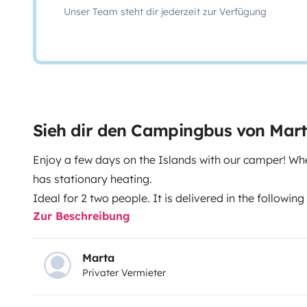
Unser Team steht dir jederzeit zur Verfügung
Sieh dir den Campingbus von Mar
Enjoy a few days on the Islands with our camper! Whe
has stationary heating.
Ideal for 2 two people. It is delivered in the following 
Zur Beschreibung
full and gray waters empty. Clean potty. Set of towel
EXTRAS:
We can pick you up at the airport, ask us 
Marta
Privater Vermieter
We have several extra accessories so that you can fu
request and at cost. Such as hammocks, paddle surf