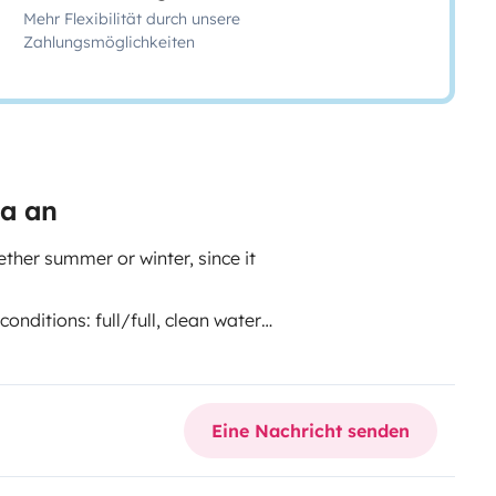
Mehr Flexibilität durch unsere
Zahlungsmöglichkeiten
ta an
ther summer or winter, since it
conditions: full/full, clean waters
s for two people and sheets.
when you make your reservation.
Eine Nachricht senden
lly enjoy your vacation upon
 boards, snorkeling equipment