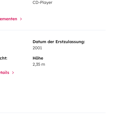
CD-Player
elementen
Datum der Erstzulassung:
2001
cht:
Höhe
2,35 m
tails