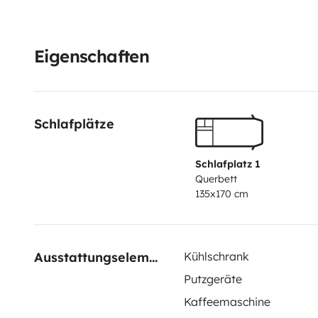
and climbing equipment. Ask us!
Eigenschaften
Schlafplätze
Schlafplatz 1
Querbett
135x170 cm
Ausstattungselemente
Kühlschrank
Putzgeräte
Kaffeemaschine