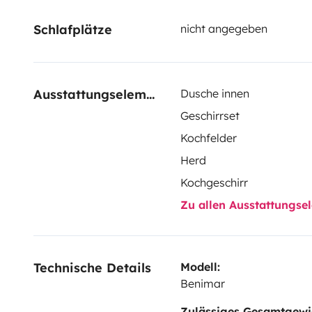
dias de uma garrafa de vinho regional e bombons
Te
Schlafplätze
nicht angegeben
apenas 50€ e para o mínimo de 5 noites, realizamos
um Parque de Campismo da sua preferência, desde q
Portugal.
Ausstattungselemente
Dusche innen
Geschirrset
Kochfelder
Herd
Kochgeschirr
Zu allen Ausstattungs
Technische Details
Modell:
Benimar
Zulässiges Gesamtgewi