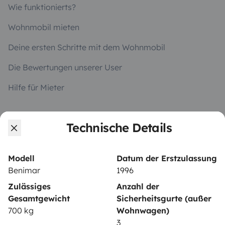
Wie funktionierts?
Wohnmobil mieten
Deine ersten Schritte mit dem Wohnmobil
Die Bewertungen unserer User
Hilfe für Mieter
Technische Details
VERMIETER
Wohnmobil vermieten
Modell
Datum der Erstzulassung
Mietvertrag
Benimar
1996
Zulässiges
Anzahl der
Mietversicherung
Gesamtgewicht
Sicherheitsgurte (außer
Mietpannenhilfe
700 kg
Wohnwagen)
3