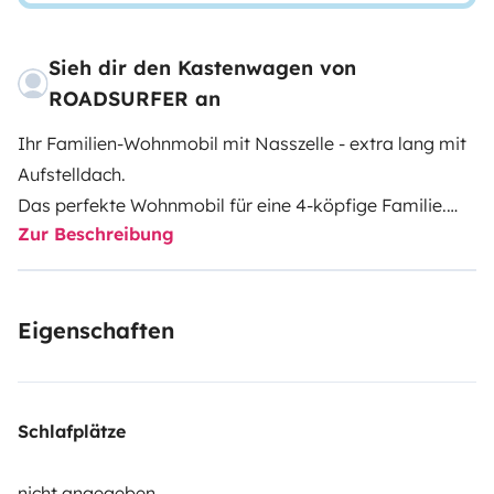
Sieh dir den Kastenwagen von
ROADSURFER an
Ihr Familien-Wohnmobil mit Nasszelle - extra lang mit
Aufstelldach.
Das perfekte Wohnmobil für eine 4-köpfige Familie.
Zur Beschreibung
Geräumige Küchenzeile innen.
Nasszelle mit Warmwasserdusche und Toilette.
Luftheizung. 4 Sitz- und Schlafplätze.
Eigenschaften
Mehr Infos & AGB: https://roadsurfer.com/wp-
content/uploads/roadsurfer-RENT-TermsConditions-
2026-1-15-DE.pdf
Schlafplätze
Die Kaution von 15.500,00 NOK wirst du direkt vor Ort
bei der Fahrzeugübernahme bezahlen. Der in Euro
nicht angegeben