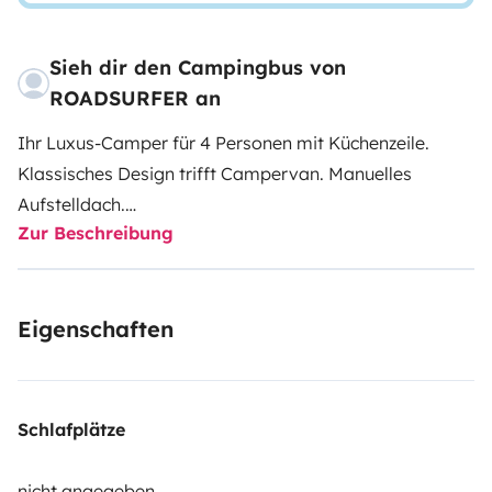
Sieh dir den Campingbus von
ROADSURFER an
Ihr Luxus-Camper für 4 Personen mit Küchenzeile.
Klassisches Design trifft Campervan. Manuelles
Aufstelldach.
Zur Beschreibung
Integrierte Küchenzeile mit Spüle, Herd und
Kühlschrank.
Außendusche (kalt). Luftheizung (Diesel).
Eigenschaften
4 Sitz- und Schlafplätze.
Mehr Infos & AGB: https://roadsurfer.com/wp-
content/uploads/roadsurfer-RENT-TermsConditions-
2026-1-15-DE.pdf
Schlafplätze
Die Kaution von 15.500,00 NOK wirst du direkt vor Ort
nicht angegeben