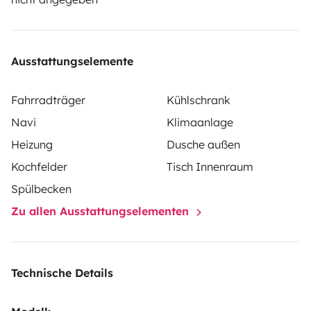
bei der Fahrzeugübernahme bezahlen. Der in Euro
angezeigte Betrag ist bindend.
Ausstattungselemente
Fahrradträger
Kühlschrank
Navi
Klimaanlage
Heizung
Dusche außen
Kochfelder
Tisch Innenraum
Spülbecken
Zu allen Ausstattungselementen
Technische Details