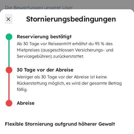
Die Bewertungen unserer User
Stornierungsbedingungen
Hilfe für Mieter
Reservierung bestätigt
VERMIETER
Ab 30 Tage vor Reiseantritt erhältst du 95 % des
Mietpreises (ausgeschlossen Versicherungs- und
Servicegebühren) zurückerstattet.
Wohnmobil vermieten
Mietvertrag
30 Tage vor der Abreise
Weniger als 30 Tage vor der Abreise ist keine
Mietversicherung
Rückerstattung möglich, es wird der gesamte Betrag
fällig.
Mietpannenhilfe
Abreise
Hilfe für Vermieter
Flexible Stornierung aufgrund höherer Gewalt