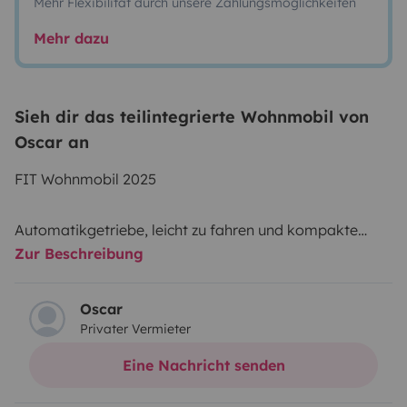
Mehr Flexibilität durch unsere Zahlungsmöglichkeiten
Mehr dazu
Sieh dir das teilintegrierte Wohnmobil von
Oscar an
FIT Wohnmobil 2025
Automatikgetriebe, leicht zu fahren und kompakte
Zur Beschreibung
Abmessungen für einfaches Parken in Städten.
Neues Fahrzeug, makellos sauber und in perfektem
Zustand.
Oscar
Privater Vermieter
Zuverlässiger Dieselmotor und sanftes
Automatikgetriebe – ideal auch für Fahrer, die nicht an
Eine Nachricht senden
größere Fahrzeuge gewöhnt sind.