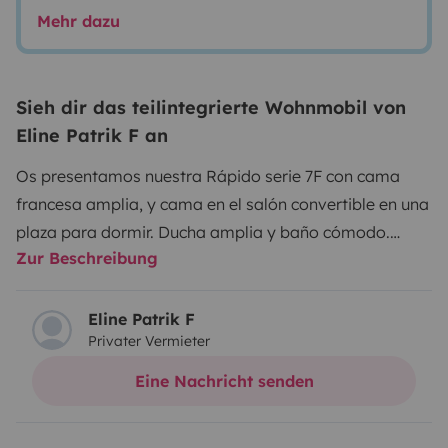
Mehr dazu
Sieh dir das teilintegrierte Wohnmobil von
Eline Patrik F an
Os presentamos nuestra Rápido serie 7F con cama
francesa amplia, y cama en el salón convertible en una
plaza para dormir. Ducha amplia y baño cómodo.
Zur Beschreibung
Cocina bien equipada con todo el menaje necesario
para disfrutar del viaje sin preocupaciones. Algún
detalle encontrarás en tu futuro alquiler, como lo
Eline Patrik F
Privater Vermieter
indispensable para realizar comidas: Aceite, sal,
pimienta, servilletas… así como juegos de sábanas y
Eine Nachricht senden
toallas para tu estancia, gel y champú. Mesas de
camping junto con sillas y barbacoa, cuerda de tender.