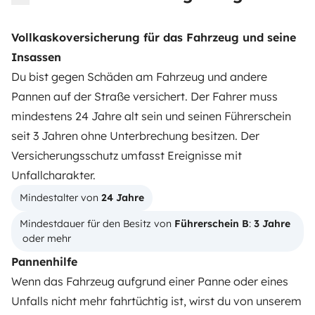
Note 4.55/5 von 208 Kundenbewertungen auf Trusted
Shops
Vollkaskoversicherung für das Fahrzeug und seine
Insassen
Instagram
X
Pinterest
Facebook
Du bist gegen Schäden am Fahrzeug und andere
Pannen auf der Straße versichert. Der Fahrer muss
mindestens 24 Jahre alt sein und seinen Führerschein
WOHNMOBIL MIETEN
seit 3 Jahren ohne Unterbrechung besitzen. Der
Wie funktionierts?
Versicherungsschutz umfasst Ereignisse mit
Unfallcharakter.
Wohnmobil mieten
Mindestalter von 
24 Jahre
Deine ersten Schritte mit dem Wohnmobil
Mindestdauer für den Besitz von 
Führerschein B
: 
3 Jahre
Die Bewertungen unserer User
 oder mehr
Pannenhilfe
Hilfe für Mieter
Wenn das Fahrzeug aufgrund einer Panne oder eines
Unfalls nicht mehr fahrtüchtig ist, wirst du von unserem