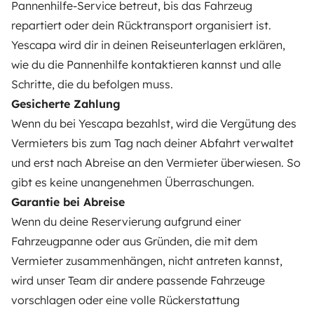
VERMIETER
Pannenhilfe-Service betreut, bis das Fahrzeug
repartiert oder dein Rücktransport organisiert ist.
Wohnmobil vermieten
Yescapa wird dir in deinen Reiseunterlagen erklären,
Mietvertrag
wie du die Pannenhilfe kontaktieren kannst und alle
Schritte, die du befolgen muss.
Mietversicherung
Gesicherte Zahlung
Mietpannenhilfe
Wenn du bei Yescapa bezahlst, wird die Vergütung des
Vermieters bis zum Tag nach deiner Abfahrt verwaltet
Hilfe für Vermieter
und erst nach Abreise an den Vermieter überwiesen. So
gibt es keine unangenehmen Überraschungen.
Garantie bei Abreise
Wenn du deine Reservierung aufgrund einer
Sichere Zahlungsweisen
Ratenzahlung
Fahrzeugpanne oder aus Gründen, die mit dem
Vermieter zusammenhängen, nicht antreten kannst,
Herunterladen im
Verfügbar auf
wird unser Team dir andere passende Fahrzeuge
App Store
Google Play
vorschlagen oder eine volle Rückerstattung