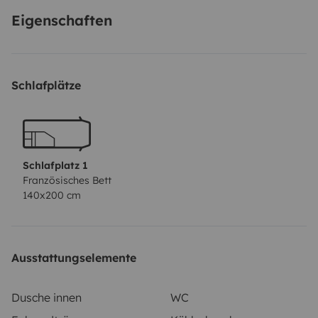
Tendrás la opción de incluir bicis en tu alquiler.
Eigenschaften
Encontrarás todo lo necesario para que tu viaje sea
una experiencia única.
Schlafplätze
Schlafplatz 1
Französisches Bett
140x200 cm
Ausstattungselemente
Dusche innen
WC