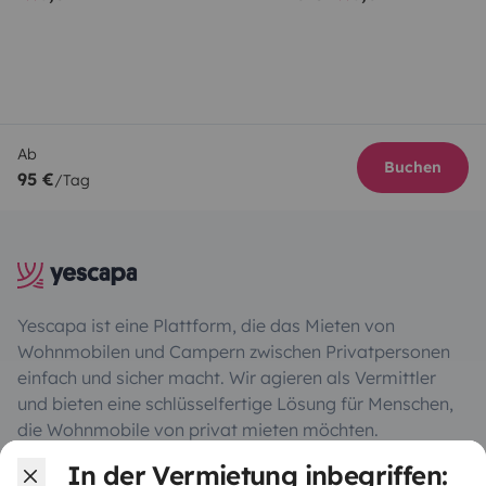
Ab
Buchen
95 €
/Tag
Yescapa ist eine Plattform, die das Mieten von
Wohnmobilen und Campern zwischen Privatpersonen
einfach und sicher macht. Wir agieren als Vermittler
und bieten eine schlüsselfertige Lösung für Menschen,
die Wohnmobile von privat mieten möchten.
In der Vermietung inbegriffen: