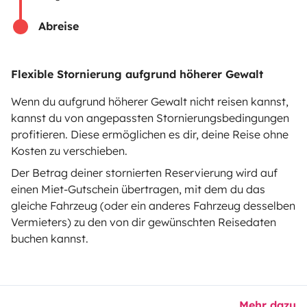
Mietpannenhilfe
Abreise
Hilfe für Vermieter
Flexible Stornierung aufgrund höherer Gewalt
Wenn du aufgrund höherer Gewalt nicht reisen kannst,
Sichere Zahlungsweisen
Ratenzahlung
kannst du von angepassten Stornierungsbedingungen
profitieren. Diese ermöglichen es dir, deine Reise ohne
Kosten zu verschieben.
Herunterladen im
Verfügbar auf
Der Betrag deiner stornierten Reservierung wird auf
App Store
Google Play
einen Miet-Gutschein übertragen, mit dem du das
gleiche Fahrzeug (oder ein anderes Fahrzeug desselben
Vermieters) zu den von dir gewünschten Reisedaten
buchen kannst.
Blog
Kontakt
Offene Stellen
AGB
Datenschutz
Cookies
© 2026 Yescapa
Mehr dazu