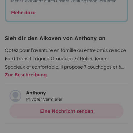
Mehr Flexibilität durch unsere Zahlungsmöglichkeiten
Mehr dazu
Sieh dir den Alkoven von Anthony an
Optez pour l’aventure en famille ou entre amis avec ce
Ford Transit Trigano Granduca 77 Roller Team !
Spacieux et confortable, il propose 7 couchages et 6
Zur Beschreibung
places assises homologuées route, idéal pour les tribus
et les groupes d’amis souhaitant voyager en toute
convivialité. Sa hauteur de 2,93 m permet le passage
Anthony
Privater Vermieter
sous la majorité des ponts et offre un habitacle
lumineux et aéré.
Eine Nachricht senden
Équipements et services inclus
- Capucine familiale avec lits superposés et couchage