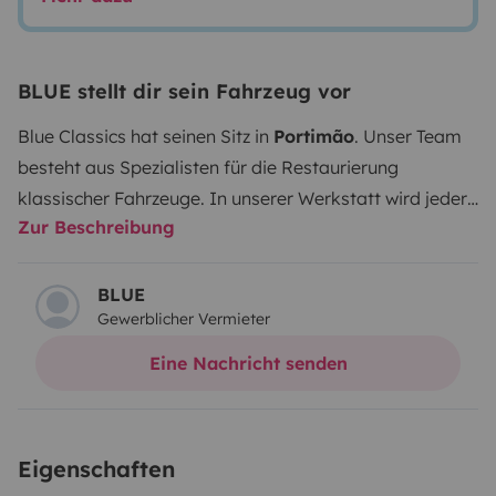
BLUE stellt dir sein Fahrzeug vor
Blue Classics hat seinen Sitz in
Portimão
. Unser Team
besteht aus Spezialisten für die Restaurierung
klassischer Fahrzeuge. In unserer Werkstatt wird jeder
Zur Beschreibung
Van und jedes Wohnmobil sorgfältig restauriert, wobei
sein ursprünglicher Charakter erhalten und gleichzeitig
der Komfort für modernes Vanlife optimiert wird.
Jedes
BLUE
Gewerblicher Vermieter
Fahrzeug erhält:
🔧 Eine vollständige technische
Überholung
🛏️ Sorgfältig integrierte
Eine Nachricht senden
Komfortverbesserungen
✅ Strenge
Qualitätskontrollen
...damit Sie Ihre Reise sicher,
zuverlässig und entspannt genießen können.
🚐 Die
Eigenschaften
Fahrzeuge werden direkt an unserer Werkstatt in