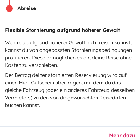
Abreise
Hilfe für Vermieter
Flexible Stornierung aufgrund höherer Gewalt
Wenn du aufgrund höherer Gewalt nicht reisen kannst,
Sichere Zahlungsweisen
Ratenzahlung
kannst du von angepassten Stornierungsbedingungen
profitieren. Diese ermöglichen es dir, deine Reise ohne
Kosten zu verschieben.
Herunterladen im
Verfügbar auf
Der Betrag deiner stornierten Reservierung wird auf
App Store
Google Play
einen Miet-Gutschein übertragen, mit dem du das
gleiche Fahrzeug (oder ein anderes Fahrzeug desselben
Vermieters) zu den von dir gewünschten Reisedaten
buchen kannst.
Blog
Kontakt
Offene Stellen
AGB
Datenschutz
Cookies
© 2026 Yescapa
Mehr dazu