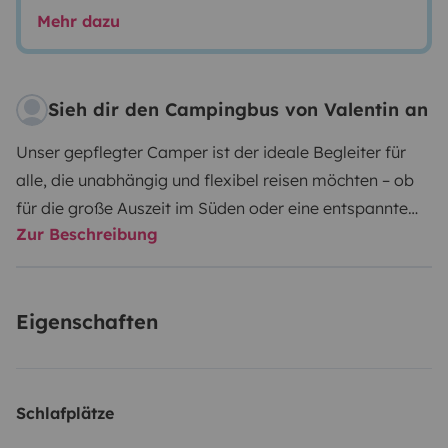
Mehr dazu
Sieh dir den Campingbus von Valentin an
Unser gepflegter Camper ist der ideale Begleiter für
alle, die unabhängig und flexibel reisen möchten – ob
für die große Auszeit im Süden oder eine entspannte
Zur Beschreibung
Tour durch Europa. Mit drei Sitzplätzen vorne und
einem komfortablen Doppelbett (120x200 cm) bietet
er Platz für ein bis zwei Personen.
Dank großer
Eigenschaften
Solaranlage und 260AH Bordbatterie bist du auch
abseits von Campingplätzen autark unterwegs.
Kühlschrank, Kochutensilien, Espressokocher und kleine
Extras wie Gewürze oder Aufbewahrungsgläser
Schlafplätze
machen die Selbstversorgung unterwegs einfach. Eine