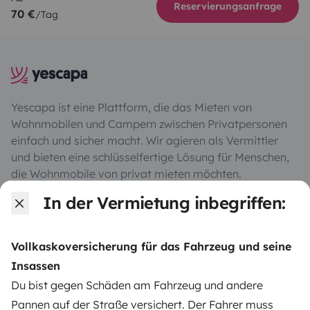
Reservierungsanfrage
70 €
/Tag
Yescapa ist eine Plattform, die das Mieten von
Wohnmobilen und Campern zwischen Privatpersonen
einfach und sicher macht. Wir agieren als Vermittler
und bieten eine schlüsselfertige Lösung für Menschen,
die Wohnmobile von privat mieten möchten.
In der Vermietung inbegriffen:
Note 4.55/5 von 208 Kundenbewertungen auf Trusted
Shops
Vollkaskoversicherung für das Fahrzeug und seine
Insassen
Instagram
X
Pinterest
Facebook
Du bist gegen Schäden am Fahrzeug und andere
Pannen auf der Straße versichert. Der Fahrer muss