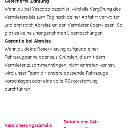
Gesicherte Zahlung
Mietpannenhilfe
Wenn du bei Yescapa bezahlst, wird die Vergütung des
Vermieters bis zum Tag nach deiner Abfahrt verwaltet
Hilfe für Vermieter
und erst nach Abreise an den Vermieter überwiesen. So
gibt es keine unangenehmen Überraschungen.
Garantie bei Abreise
Wenn du deine Reservierung aufgrund einer
Sichere Zahlungsweisen
Ratenzahlung
Fahrzeugpanne oder aus Gründen, die mit dem
Vermieter zusammenhängen, nicht antreten kannst,
Herunterladen im
Verfügbar auf
wird unser Team dir andere passende Fahrzeuge
App Store
Google Play
vorschlagen oder eine volle Rückerstattung
durchführen.
Blog
Kontakt
Offene Stellen
AGB
Datenschutz
Cookies
Details der 24h-
Versicherungsdetails