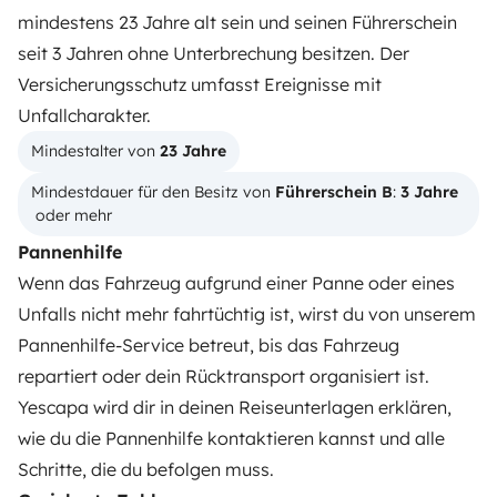
mindestens 23 Jahre alt sein und seinen Führerschein
WOHNMOBIL MIETEN
seit 3 Jahren ohne Unterbrechung besitzen. Der
Wie funktionierts?
Versicherungsschutz umfasst Ereignisse mit
Unfallcharakter.
Wohnmobil mieten
Mindestalter von 
23 Jahre
Deine ersten Schritte mit dem Wohnmobil
Mindestdauer für den Besitz von 
Führerschein B
: 
3 Jahre
Die Bewertungen unserer User
 oder mehr
Pannenhilfe
Hilfe für Mieter
Wenn das Fahrzeug aufgrund einer Panne oder eines
Unfalls nicht mehr fahrtüchtig ist, wirst du von unserem
VERMIETER
Pannenhilfe-Service betreut, bis das Fahrzeug
repartiert oder dein Rücktransport organisiert ist.
Wohnmobil vermieten
Yescapa wird dir in deinen Reiseunterlagen erklären,
Mietvertrag
wie du die Pannenhilfe kontaktieren kannst und alle
Schritte, die du befolgen muss.
Mietversicherung