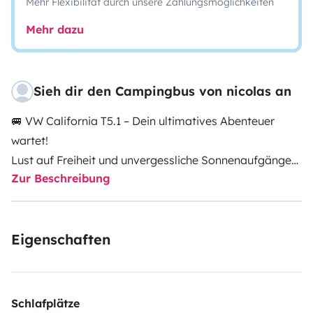
Mehr Flexibilität durch unsere Zahlungsmöglichkeiten
Mehr dazu
Sieh dir den Campingbus von nicolas an
🚐 VW California T5.1 – Dein ultimatives Abenteuer
wartet!
Lust auf Freiheit und unvergessliche Sonnenaufgänge?
Zur Beschreibung
Miete unseren komplett ausgestatteten Volkswagen
T5.1 California (Comfortline) und erlebe den
legendären 'Vanlife'-Spirit. Dank seiner kompakten
Eigenschaften
Maße fährt er sich wie ein PKW, bietet aber den
Komfort eines kleinen Ferienhauses auf Rädern.
✨ Deine Vorteile mit diesem Van:
Überall hinkommen: Mit einer Höhe von unter 2m passt
Schlafplätze