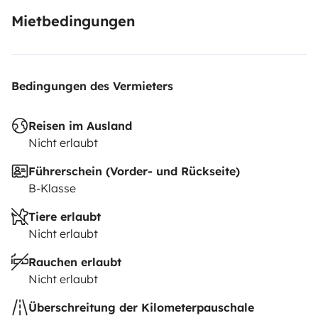
dir natürlich alle Details und geben dir gerne Tipps für
Mietbedingungen
die besten Stellplätze in der Region!
Bedingungen des Vermieters
Reisen im Ausland
Nicht erlaubt
Führerschein (Vorder- und Rückseite)
B-Klasse
Tiere erlaubt
Nicht erlaubt
Rauchen erlaubt
Nicht erlaubt
Überschreitung der Kilometerpauschale