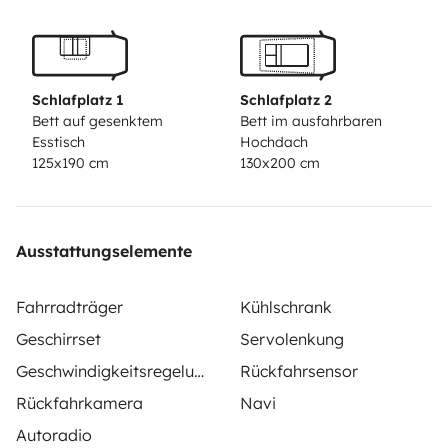
cm, matelas Bultex) + toit relevable panoramique
(130×200 cm, avec 3 fenêtres, moustiquaires et
rideaux)
🌒 Fenêtre teintée 72 % porte coulissante,
ouverture + moustiquaire + rideaux occultants
💡
Schlafplatz 1
Schlafplatz 2
Éclairage LED dimmable (5 spots + bandeau LED)
⚡
Bett auf gesenktem
Bett im ausfahrbaren
Esstisch
Hochdach
Convertisseur 220V 1500W + prises USB
🚿 Réserves
125x190 cm
130x200 cm
eau propre & eaux grises
🛠️ Entretien à jour — van prêt
à partir !
📍 Fabriqué en Dordogne par
Van Globe
📞
Contacte-moi pour plus d’infos ou photos !
Ausstattungselemente
Fahrradträger
Kühlschrank
Geschirrset
Servolenkung
Geschwindigkeitsregelung
Rückfahrsensor
Rückfahrkamera
Navi
Autoradio