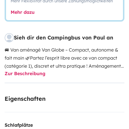
Mehr Flexibilität durch unsere Zahlungsmöglichkeiten
Mehr dazu
Sieh dir den Campingbus von Paul an
🚐 Van aménagé Van Globe – Compact, autonome &
fait main 🌿
Partez l’esprit libre avec ce van compact
(catégorie 1), discret et ultra pratique ! Aménagement
Zur Beschreibung
artisanal en bois massif, isolation naturelle (liège
projeté + laine de coton), autonomie complète :
panneau solaire 200W,
batterie lithium 300Ah
, frigo
Eigenschaften
12V, évier + douchette, chauffe-eau, nombreux
rangements.
🛻
Renault Trafic III L2H1 – 145 ch tout
confort
- Régulateur, caméra et android
auto/applecarplay
💤
4 couchages
: lit bas (125×190
Schlafplätze