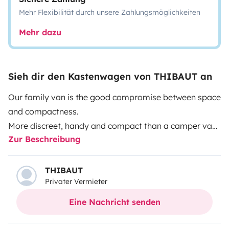
Mehr Flexibilität durch unsere Zahlungsmöglichkeiten
Mehr dazu
Sieh dir den Kastenwagen von THIBAUT an
Our family van is the good compromise between space
and compactness.
More discreet, handy and compact than a camper van,
Zur Beschreibung
it will allow you to access more places, whether in the
great outdoors or in small campsites. Its length (5.40
m) will allow you to park in town without worries.
THIBAUT
Privater Vermieter
The sleeping area is adjustable according to your
Eine Nachricht senden
needs. We can arrange the rear of the vehicle to make
more room, you will still keep a real double bed