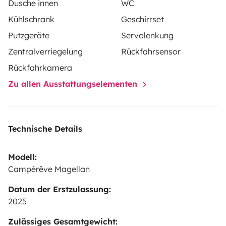
Dusche innen
WC
Kühlschrank
Geschirrset
For organizational reasons, we would like to offer pick-
Putzgeräte
Servolenkung
up and drop-off at the end of the day: the day before
Zentralverriegelung
Rückfahrsensor
the first day of rental for pick-up and drop-off between
6 p.m. and 8 p.m. on the day of return.
Rückfahrkamera
Zu allen Ausstattungselementen
Technische Details
Modell:
Campérêve Magellan
Datum der Erstzulassung:
2025
Zulässiges Gesamtgewicht: