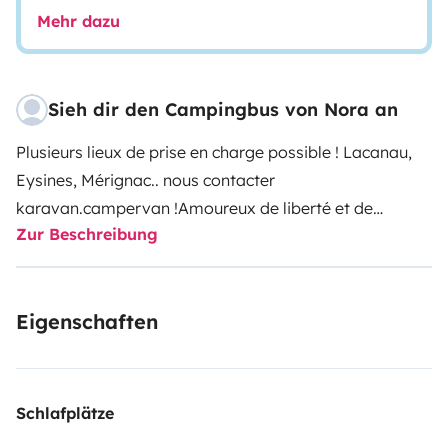
Mehr dazu
Sieh dir den Campingbus von Nora an
Plusieurs lieux de prise en charge possible ! Lacanau,
Eysines, Mérignac.. nous contacter
karavan.campervan !Amoureux de liberté et de
Zur Beschreibung
voyage nomade nous avons décidé de nous lancer
dans l’aménagement d’un van pour explorer plus
librement les environs proches et lointains qu’offre le
Eigenschaften
sud ouest de la France ! Nous mettons ainsi en location
notre van, aménagé par nos soins, Opel Vivaro L2H1
rallongé avec deux portes latérales (rare !) de fin 2013,
diesel, boîte manuelle.Passionnés de cultures et de
Schlafplätze
souvenirs de voyages, nous avons décidé de faire de