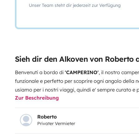
Unser Team steht dir jederzeit zur Verfügung
Sieh dir den Alkoven von Roberto 
Benvenuti a bordo di
'CAMPERINO'
, il nostro campe
funzionale e perfetto per scoprire ogni angolo della
usiamo per i nostri viaggi, quindi e' sempre curato e 
Zur Beschreibung
avventure!
Inizia la stagione delle prenotazioni....
occasione!! Perché sceglierlo :
Solo
6 metri di lun
parcheggiare.
6 posti viaggianti omologati >
per fa
Roberto
Privater Vermieter
persone!!
Motore affidabile, guida fluida e consumi co
mansardato, due letti a castello in coda e piccola di