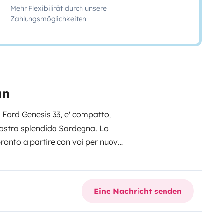
Mehr Flexibilität durch unsere
Zahlungsmöglichkeiten
an
r Ford Genesis 33, e' compatto,
 nostra splendida Sardegna. Lo
pronto a partire con voi per nuove
non perdere la tua
ghezza >
facilissimo da guidare e
miglie e gruppi, comodo per 4
Eine Nachricht senden
ntenuti.
A bordo troverete :
Letto
nette trasformabile.
Cucina