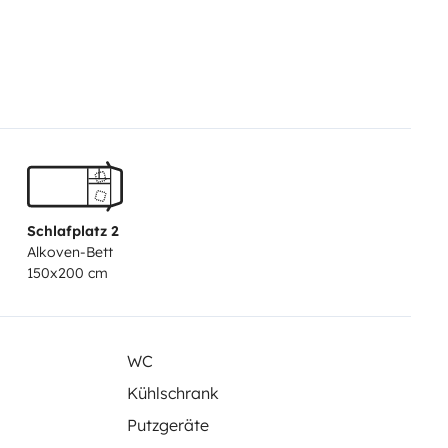
eezer.
Bagno con doccia
abici per 3
cite invernali!!
Incluso nel
qua per carico, 1 bombola gas,
oni mare, 1 seggiolino e 1
gna e ritiro in
 vuoi andare e ti prepariamo il
tte le informazioni!!
Schlafplatz 2
eve essere restituito nelle stesse
Alkoven-Bett
150x200 cm
 incluso nel prezzo.
 della libertà e dell'
WC
Kühlschrank
Putzgeräte