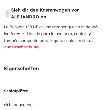
Sieh dir den Kastenwagen von
ALEJANDRO an
La Benivan 120 UP es una camper que no te dejará
indiferente. Nacida para la aventura, confort y
tamaño compacto para llegar a cualquier sitio.
Zur Beschreibung
Volumen reducido y gran maniobrabilidad con todas
las comodidades.
Gran apertura al exterior con mosquitera, cocina
Eigenschaften
completa con fregadero,cocina y nevera. Cuarto de
aseo con ducha, comodidad y privacidad en un
espacio con todo lo que necesitas. Calefacción y aire
acondicionado para disfrutarla en cualquier época del
Schlafplätze
año. Dos camas litera de matrimonio. Una confortable
sala de estar con asientos giratorios y mesa extensible
nicht angegeben
. Altillos, cajones y armarios para almacenar todo lo