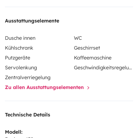
que necesites. Iluminación led.
Todo extensible exterior.Descubrirás que es tan
Ausstattungselemente
confortable como estar en casa con la libertad de que
cada día puedes despertarte en un lugar distinto.
Dusche innen
WC
Kühlschrank
Geschirrset
Putzgeräte
Kaffeemaschine
Servolenkung
Geschwindigkeitsregelung
Zentralverriegelung
Zu allen Ausstattungselementen
Technische Details
Modell: