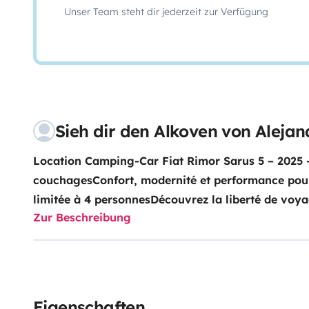
Unser Team steht dir jederzeit zur Verfügung
Sieh dir den Alkoven von Alejan
Location Camping-Car Fiat Rimor Sarus 5 – 2025 – 
couchagesConfort, modernité et performance pour
limitée à 4 personnesDécouvrez la liberté de voya
Zur Beschreibung
ce camping-car neuf, alliant espace, confort et é
équipé de la cellule Rimor Sarus 5 convient parfai
groupes, offrant une expérience de voyage pratiq
véhicule entièrement équipé, il ne vous reste plus 
prendre la route, en bénéficiant d’un confort opt
Eigenschaften