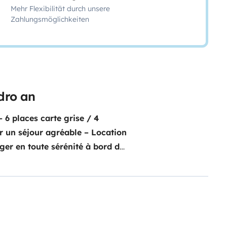
Mehr Flexibilität durch unsere
Zahlungsmöglichkeiten
dro an
6 places carte grise / 4
 un séjour agréable – Location
ger en toute sérénité à bord de
quipements complets. Ce Fiat
tement aux familles ou petits
ue et conviviale.Grâce à un
qu’à poser vos valises et
imal et d’une autonomie