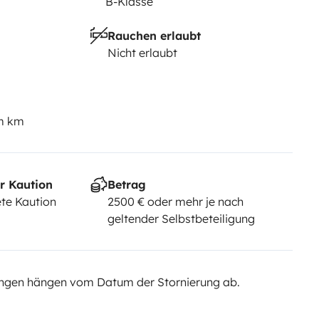
B-Klasse
n de carburant et l’entretien
ntaires pour le nettoyage ou
Rauchen erlaubt
50euros (forfait ménage) será
Nicht erlaubt
t, elle sera restitué au retour
em km
r Kaution
Betrag
te Kaution
2500 € oder mehr je nach
geltender Selbstbeteiligung
ngen hängen vom Datum der Stornierung ab.