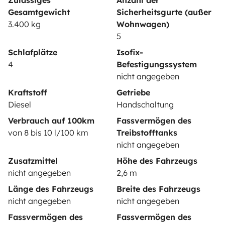
Zulässiges
Anzahl der
Mietversicherung
Gesamtgewicht
Sicherheitsgurte (außer
Mietpannenhilfe
3.400 kg
Wohnwagen)
5
Hilfe für Vermieter
Schlafplätze
Isofix-
4
Befestigungssystem
nicht angegeben
Kraftstoff
Getriebe
Sichere Zahlungsweisen
Ratenzahlung
Diesel
Handschaltung
Verbrauch auf 100km
Fassvermögen des
von 8 bis 10 l/100 km
Treibstofftanks
Herunterladen im
Verfügbar auf
nicht angegeben
App Store
Google Play
Zusatzmittel
Höhe des Fahrzeugs
nicht angegeben
2,6 m
Länge des Fahrzeugs
Breite des Fahrzeugs
Blog
Kontakt
Offene Stellen
AGB
nicht angegeben
nicht angegeben
Datenschutz
Cookies
Fassvermögen des
Fassvermögen des