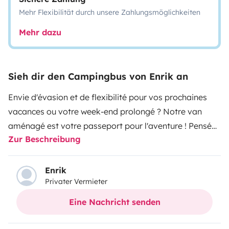
Mehr Flexibilität durch unsere Zahlungsmöglichkeiten
Mehr dazu
Sieh dir den Campingbus von Enrik an
Envie d'évasion et de flexibilité pour vos prochaines
vacances ou votre week-end prolongé ? Notre van
aménagé est votre passeport pour l'aventure ! Pensé
Zur Beschreibung
pour le confort et la praticité, il vous offre une véritable
maison sur roues, prête à vous emmener où bon vous
semble, des montagnes aux plages isolées.
Que vous
Enrik
Privater Vermieter
soyez un couple en quête de romantisme ou une petite
famille à la recherche de souvenirs inoubliables, notre
Eine Nachricht senden
van est le compagnon de route idéal.
À bord, vous
trouverez tout le nécessaire pour une autonomie